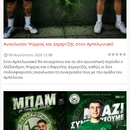
Ανανέωσαν Ψύρρας και Δεμερτζής στον Αμπελωνιακό
09 Αυγούστου 2026 12:08
Στον Αμπελωνιακό θα συνεχίσουν και τη νέα αγωνιστική περίοδο ο
Αλέξανδρος Ψύρρας και ο Βαγγέλης Δεμερτζής, καθώς οι δύο
ποδοσφαιριστές ανανέωσαν τη συνεργασία τους με την ομάδα του
Αμπελώνα.