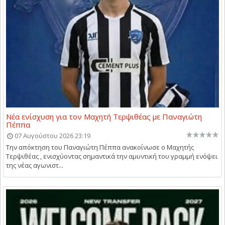
Νέα ενίσχυση για τον Μαχητή Τερψιθέας με Παναγιώτη
Πέππα
07 Αυγούστου 2026 23:19
Την απόκτηση του Παναγιώτη Πέππα ανακοίνωσε ο Μαχητής
Τερψιθέας , ενισχύοντας σημαντικά την αμυντική του γραμμή ενόψει
της νέας αγωνιστ...