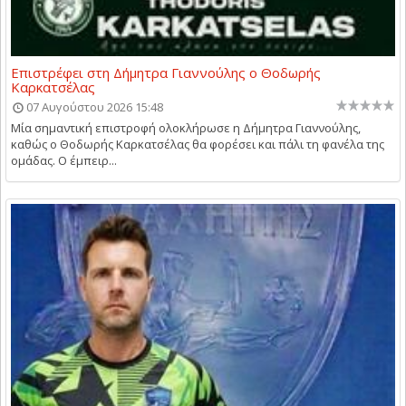
Επιστρέφει στη Δήμητρα Γιαννούλης ο Θοδωρής
Καρκατσέλας
07 Αυγούστου 2026 15:48
Μία σημαντική επιστροφή ολοκλήρωσε η Δήμητρα Γιαννούλης,
καθώς ο Θοδωρής Καρκατσέλας θα φορέσει και πάλι τη φανέλα της
ομάδας. Ο έμπειρ...