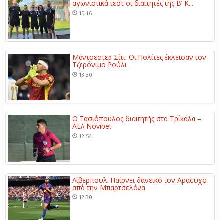
αγωνιστικά τεστ οι διαιτητές της Β’ Κ...
15:16
Μάντσεστερ Σίτι: Οι Πολίτες έκλεισαν τον
Τζερόνιμο Ρούλι
13:30
Ο Τασιόπουλος διαιτητής στο Τρίκαλα –
ΑΕΛ Novibet
12:54
Λίβερπουλ: Παίρνει δανεικό τον Αραούχο
από την Μπαρτσελόνα
12:30