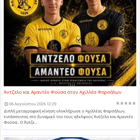
Άντζελο και Αμαντέο Φούσα στον Αχιλλέα Φαρσάλων
06 Αυγούστου 2026 12:29
Διπλή μεταγραφική κίνηση ολοκλήρωσε ο Αχιλλέας Φαρσάλων,
εντάσσοντας στο δυναμικό του τους αδελφούς Άντζελο και Αμαντέο
Φούσα . Ο Άντζε...