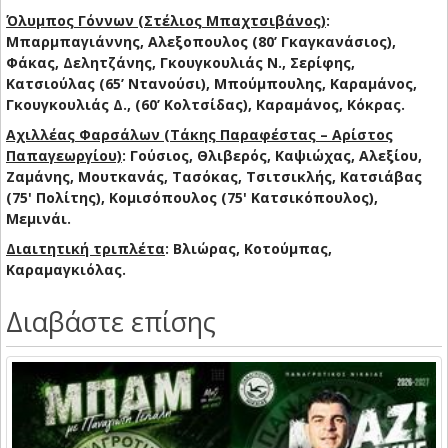
Όλυμπος Γόννων (Στέλιος Μπαχτσιβάνος)
:
Μπαρμπαγιάννης, Αλεξοπουλος (80’ Γκαγκανάσιος),
Φάκας, Δελητζάνης, Γκουγκουλιάς Ν., Σερίφης,
Κατσιούλας (65’ Ντανούσι), Μπούμπουλης, Καραμάνος,
Γκουγκουλιάς Δ., (60’ Κολτσίδας), Καραμάνος, Κόκρας.
Αχιλλέας Φαρσάλων (Τάκης Παραφέστας – Αρίστος
Παπαγεωργίου)
: Γούσιος, Θλιβερός, Καψιώχας, Αλεξίου,
Ζαμάνης, Μουτκανάς, Τασόκας, Τσιτσικλής, Κατσιάβας
(75' Πολίτης), Κομισόπουλος (75' Κατσικόπουλος),
Μεμινάι.
Διαιτητική τριπλέτα
: Βλιώρας, Κοτούμπας,
Καραμαγκιόλας.
Διαβάστε επίσης