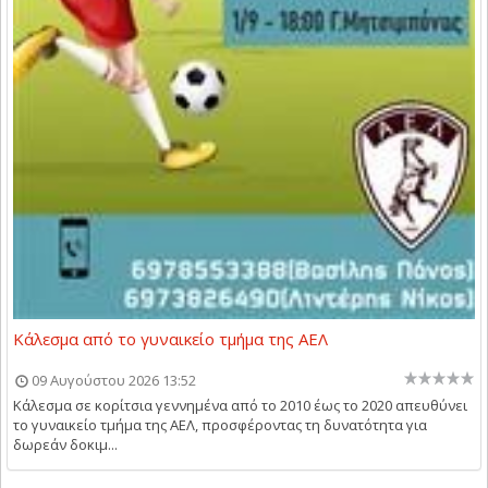
Κάλεσμα από το γυναικείο τμήμα της ΑΕΛ
09 Αυγούστου 2026 13:52
Κάλεσμα σε κορίτσια γεννημένα από το 2010 έως το 2020 απευθύνει
το γυναικείο τμήμα της ΑΕΛ, προσφέροντας τη δυνατότητα για
δωρεάν δοκιμ...