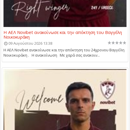
Η ΑΕΛ Novibet ανακοίνωσε και την απόκτηση του Βαγγέλη
Νοικοκυράκη
09 Αυγούστου 2026 13:38
Η ΑΕΛ Novibet ανακοίνωσε και την απόκτηση του 24χρονου Βαγγέλη
Νοικοκυράκη . Η ανακοίνωση Με χαρά σας ανακοιν...