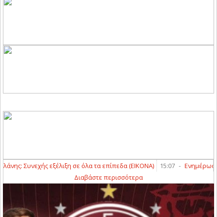
ς: Συνεχής εξέλιξη σε όλα τα επίπεδα (ΕΙΚΟΝΑ)
15:07
-
Ενημέρωση για
Διαβάστε περισσότερα