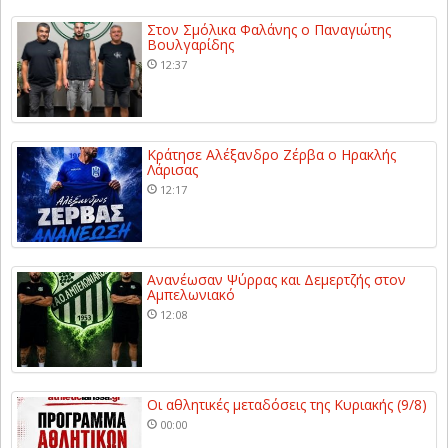
Στον Σμόλικα Φαλάνης ο Παναγιώτης
Βουλγαρίδης
12:37
Κράτησε Αλέξανδρο Ζέρβα ο Ηρακλής
Λάρισας
12:17
Ανανέωσαν Ψύρρας και Δεμερτζής στον
Αμπελωνιακό
12:08
Οι αθλητικές μεταδόσεις της Κυριακής (9/8)
00:00