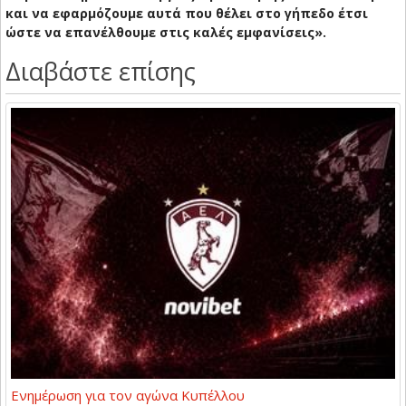
και να εφαρμόζουμε αυτά που θέλει στο γήπεδο έτσι
ώστε να επανέλθουμε στις καλές εμφανίσεις».
Διαβάστε επίσης
Ενημέρωση για τον αγώνα Κυπέλλου