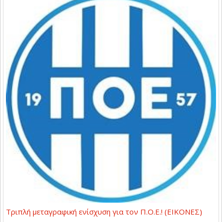
Τριπλή μεταγραφική ενίσχυση για τον Π.Ο.Ε.! (ΕΙΚΟΝΕΣ)