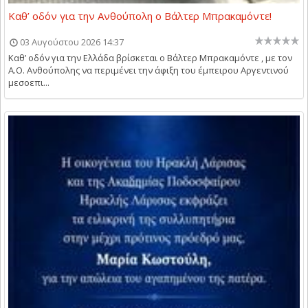
Καθ’ οδόν για την Ανθούπολη ο Βάλτερ Μπρακαμόντε!
03 Αυγούστου 2026 14:37
Καθ’ οδόν για την Ελλάδα βρίσκεται ο Βάλτερ Μπρακαμόντε , με τον
Α.Ο. Ανθούπολης να περιμένει την άφιξη του έμπειρου Αργεντινού
μεσοεπι...