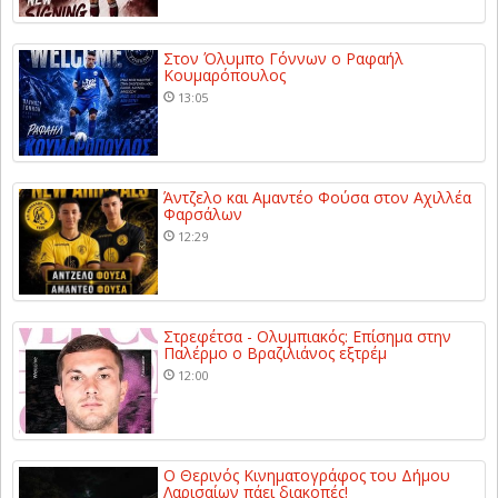
Στον Όλυμπο Γόννων ο Ραφαήλ
Κουμαρόπουλος
13:05
Άντζελο και Αμαντέο Φούσα στον Αχιλλέα
Φαρσάλων
12:29
Στρεφέτσα - Ολυμπιακός: Επίσημα στην
Παλέρμο ο Βραζιλιάνος εξτρέμ
12:00
Ο Θερινός Κινηματογράφος του Δήμου
Λαρισαίων πάει διακοπές!