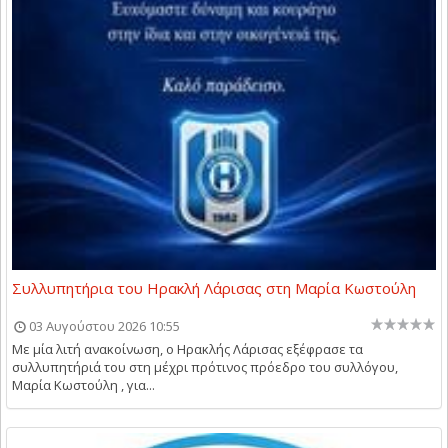
Συλλυπητήρια του Ηρακλή Λάρισας στη Μαρία Κωστούλη
03 Αυγούστου 2026 10:55
Με μία λιτή ανακοίνωση, ο Ηρακλής Λάρισας εξέφρασε τα
συλλυπητήριά του στη μέχρι πρότινος πρόεδρο του συλλόγου,
Μαρία Κωστούλη , για...