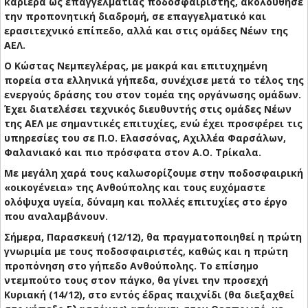
καριέρα ως επαγγελματίας ποδοσφαιριστής, ακολούθησε
την προπονητική διαδρομή, σε επαγγελματικό και
ερασιτεχνικό επίπεδο, αλλά και στις ομάδες Νέων της
ΑΕΛ.
Ο Κώστας Νεμπεγλέρας, με μακρά και επιτυχημένη
πορεία στα ελληνικά γήπεδα, συνέχισε μετά το τέλος της
ενεργούς δράσης του στον τομέα της οργάνωσης ομάδων.
Έχει διατελέσει τεχνικός διευθυντής στις ομάδες Νέων
της ΑΕΛ με σημαντικές επιτυχίες, ενώ έχει προσφέρει τις
υπηρεσίες του σε Π.Ο. Ελασσόνας, Αχιλλέα Φαρσάλων,
Φαλανιακό και πιο πρόσφατα στον Α.Ο. Τρίκαλα.
Με μεγάλη χαρά τους καλωσορίζουμε στην ποδοσφαιρική
«οικογένεια» της Ανθούπολης και τους ευχόμαστε
ολόψυχα υγεία, δύναμη και πολλές επιτυχίες στο έργο
που αναλαμβάνουν.
Σήμερα, Παρασκευή (12/12), θα πραγματοποιηθεί η πρώτη
γνωριμία με τους ποδοσφαιριστές, καθώς και η πρώτη
προπόνηση στο γήπεδο Ανθούπολης. Το επίσημο
ντεμπούτο τους στον πάγκο, θα γίνει την προσεχή
Κυριακή (14/12), στο εντός έδρας παιχνίδι (θα διεξαχθεί