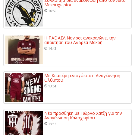
Συλλυπητήρια ανακοίνωση από τον Αετό
Μακρυχωρίου
16:50
Η ΠΑΕ ΑΕΛ Novibet ανακοινώνει την
απόκτηση του Ανδρέα Μακρή
14:43
Με Καμπέρη ενισχύεται η Αναγέννηση
Ολύμπου
13:51
Νέα προσθήκη με Γιώργο Χατζή για την
Αναγέννηση Καλοχωρίου
13:36