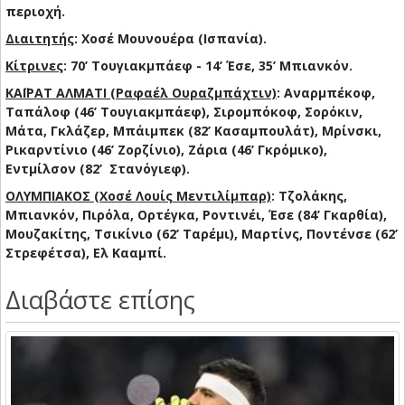
περιοχή.
Διαιτητής
: Χοσέ Μουνουέρα (Ισπανία).
Κίτρινες
: 70’ Τουγιακμπάεφ - 14’ Έσε, 35’ Μπιανκόν.
ΚΑΪΡΑΤ ΑΛΜΑΤΙ (Ραφαέλ Ουραζμπάχτιν)
: Αναρμπέκοφ,
Ταπάλοφ (46’ Τουγιακμπάεφ), Σιρομπόκοφ, Σορόκιν,
Μάτα, Γκλάζερ, Μπάιμπεκ (82’ Κασαμπουλάτ), Μρίνσκι,
Ρικαρντίνιο (46’ Ζορζίνιο), Ζάρια (46’ Γκρόμικο),
Εντμίλσον (82’ Στανόγιεφ).
ΟΛΥΜΠΙΑΚΟΣ (Χοσέ Λουίς Μεντιλίμπαρ)
: Τζολάκης,
Μπιανκόν, Πιρόλα, Ορτέγκα, Ροντινέι, Έσε (84’ Γκαρθία),
Μουζακίτης, Τσικίνιο (62’ Ταρέμι), Μαρτίνς, Ποντένσε (62’
Στρεφέτσα), Ελ Κααμπί.
Διαβάστε επίσης