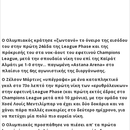
Ο Ολυμπιακός κράτησε «ζωντανό» το όνειρο της εισόδου
του στην πρώτη 24άδα της League Phase και της
πρόκρισής του στα νοκ-άουτ του εφετινού Champions
League, μετά την σπουδαία νίκη του επί της Καϊράτ
Αλμάτι με 1-0 στην... παγωμένη «Astana Arena» στο
πλαίσιο της 6ης αγωνιστικής της διοργάνωσης.
Ο Ζέλσον Μάρτινς «υπέγραψε» με ένα καταπληκτικό
γκολ στο 73ο λεπτό την πρώτη νίκη των «ερυθρόλευκων»
στην εφετινή League Phase (και πρώτη εκτός έδρας στο
Champions League μετά από 10 χρόνια), με την ομάδα του
Χοσέ Λουίς Μεντιλίμπαρ να έχει και δύο δοκάρια και να
χάνει πάρα πολλές ευκαιρίες στο δεύτερο ημίχρονο, για
να πετύχει μία πολύ πιο ευρεία νίκη.
Ο Ολυμπιακός προσπάθησε να πιέσει απ’ τα πρώτα