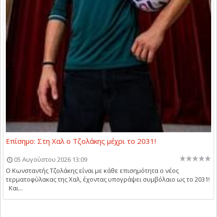
Επίσημο: Στη Χαλ ο Τζολάκης μέχρι το 2031!
05 Αυγούστου 2026 13:09
O Kωνσταντής Τζολάκης είναι με κάθε επισημότητα ο νέος
τερματοφύλακας της Χαλ, έχοντας υπογράψει συμβόλαιο ως το 2031!
Και...