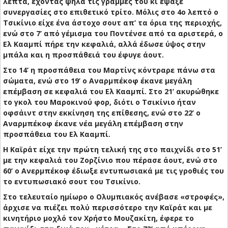
λεπτά, έχοντας ψηλά τις γραμμές του κι έψαξε
συνεργασίες στο επιθετικό τρίτο. Μόλις στο 4ο λεπτό ο
Τσικίνιο είχε ένα άστοχο σουτ απ’ τα όρια της περιοχής,
ενώ στο 7’ από γέμισμα του Ποντένσε από τα αριστερά, ο
Ελ Κααμπί πήρε την κεφαλιά, αλλά έδωσε ύψος στην
μπάλα και η προσπάθειά του έφυγε άουτ.
Στο 14’ η προσπάθεια του Μαρτίνς κόντραρε πάνω στα
σώματα, ενώ στο 19’ ο Αναρμπέκοφ έκανε μεγάλη
επέμβαση σε κεφαλιά του Ελ Κααμπί. Στο 21’ ακυρώθηκε
το γκολ του Μαροκινού φορ, διότι ο Τσικίνιο ήταν
οφσάιντ στην εκκίνηση της επίθεσης, ενώ στο 22’ ο
Αναρμπέκοφ έκανε νέα μεγάλη επέμβαση στην
προσπάθεια του Ελ Κααμπί.
Η Καϊράτ είχε την πρώτη τελική της στο παιχνίδι στο 51’
με την κεφαλιά του Ζορζίνιο που πέρασε άουτ, ενώ στο
60’ ο Ανερμπέκοφ έδιωξε εντυπωσιακά με τις γροθιές του
το εντυπωσιακό σουτ του Τσικίνιο.
Στο τελευταίο ημίωρο ο Ολυμπιακός ανέβασε «στροφές»,
άρχισε να πιέζει πολύ περισσότερο την Καϊράτ και με
κινητήριο μοχλό τον Χρήστο Μουζακίτη, έφερε το