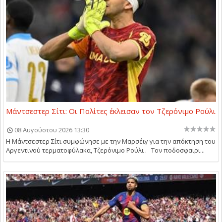
Μάντσεστερ Σίτι: Οι Πολίτες έκλεισαν τον Τζερόνιμο Ρούλι
08 Αυγούστου 2026 13:30
Η Μάντσεστερ Σίτι συμφώνησε με την Μαρσέιγ για την απόκτηση του
Αργεντινού τερματοφύλακα, Τζερόνιμο Ρούλι . Τον ποδοσφαιρι...