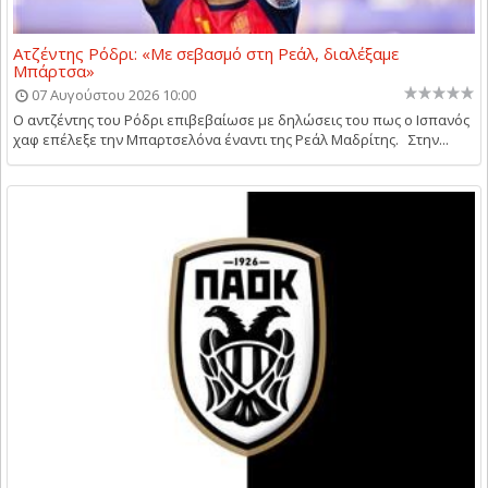
Ατζέντης Ρόδρι: «Με σεβασμό στη Ρεάλ, διαλέξαμε
Μπάρτσα»
07 Αυγούστου 2026 10:00
Ο αντζέντης του Ρόδρι επιβεβαίωσε με δηλώσεις του πως ο Ισπανός
χαφ επέλεξε την Μπαρτσελόνα έναντι της Ρεάλ Μαδρίτης. Στην...