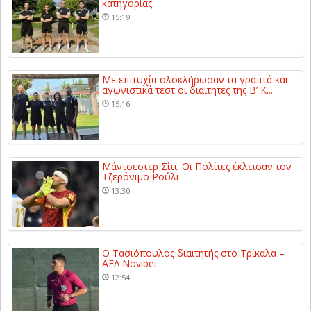
κατηγορίας
15:19
Με επιτυχία ολοκλήρωσαν τα γραπτά και
αγωνιστικά τεστ οι διαιτητές της Β’ Κ...
15:16
Μάντσεστερ Σίτι: Οι Πολίτες έκλεισαν τον
Τζερόνιμο Ρούλι
13:30
Ο Τασιόπουλος διαιτητής στο Τρίκαλα –
ΑΕΛ Novibet
12:54