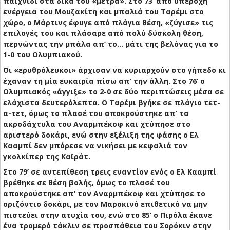
παιχνίδι στα δικά του «μέτρα». Στο 73’ από υπέροχη
ενέργεια του Μουζακίτη και μπαλιά του Ταρέμι στο
χώρο, ο Μάρτινς έφυγε από πλάγια θέση, «ζύγισε» τις
επιλογές του και πλάσαρε από πολύ δύσκολη θέση,
περνώντας την μπάλα απ’ το... μάτι της βελόνας για το
1-0 του Ολυμπιακού.
Οι «ερυθρόλευκοι» άρχισαν να κυριαρχούν στο γήπεδο κι
έχαναν τη μία ευκαιρία πίσω απ’ την άλλη. Στο 76’ ο
Ολυμπιακός «άγγιξε» το 2-0 σε δύο περιπτώσεις μέσα σε
ελάχιστα δευτερόλεπτα. Ο Ταρέμι βγήκε σε πλάγιο τετ-
α-τετ, όμως το πλασέ του αποκρούστηκε απ’ τα
ακροδάχτυλα του Αναρμπέκοφ και χτύπησε στο
αριστερό δοκάρι, ενώ στην εξέλιξη της φάσης ο Ελ
Κααμπί δεν μπόρεσε να νικήσει με κεφαλιά τον
γκολκίπερ της Καϊράτ.
Στο 79’ σε αντεπίθεση τρεις εναντίον ενός ο Ελ Κααμπί
βρέθηκε σε θέση βολής, όμως το πλασέ του
αποκρούστηκε απ’ τον Αναρμπέκοφ και χτύπησε το
οριζόντιο δοκάρι, με τον Μαροκινό επιθετικό να μην
πιστεύει στην ατυχία του, ενώ στο 85’ ο Πιρόλα έκανε
ένα τρομερό τάκλιν σε προσπάθεια του Σορόκιν στην