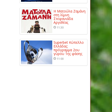
Η Ματούλα Ζαμάνη
στη λίμνη
Στεφανιάδα
Αργιθέας
11:30
Superbet Κύπελλο
Ελλάδας:
πρόγραμμα 2ου
γύρου 1ης φάσης
11:00