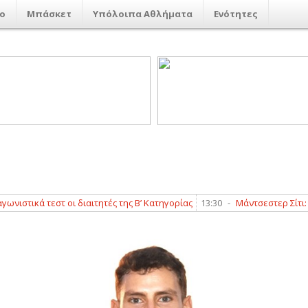
ο
Μπάσκετ
Υπόλοιπα Αθλήματα
Ενότητες
στ οι διαιτητές της Β’ Κατηγορίας
13:30
-
Μάντσεστερ Σίτι: Οι Πολίτες