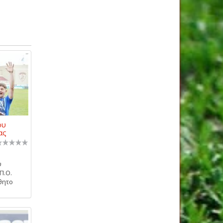
ου
ας
υ
Π.Ο.
θητο