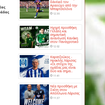
δανεικό τον
Αραούχο από την
έας
Μπαρτσελόνα
μάδας
12:30
Ηχηρή προσθήκη
Γελάλη και
σημαντική
ανανέωση Κανάκη
στον Παναγροτικό
12:02
Καρατζούκος -
Ηρακλής Λάρισας:
«Οι στόχοι της
ομάδας μας είναι
δύο και σημα...
11:41
Νέα προσθήκη με
Σαΐτη στον
Απόλλωνα Λάρισας
11:37