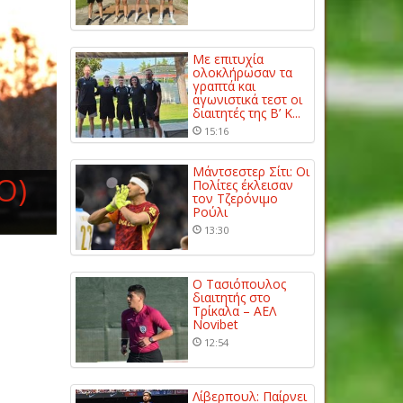
Με επιτυχία
ολοκλήρωσαν τα
γραπτά και
αγωνιστικά τεστ οι
διαιτητές της Β’ Κ...
15:16
Μάντσεστερ Σίτι: Οι
O)
Πολίτες έκλεισαν
τον Τζερόνιμο
Ρούλι
13:30
Ο Τασιόπουλος
διαιτητής στο
Τρίκαλα – ΑΕΛ
Novibet
12:54
Λίβερπουλ: Παίρνει