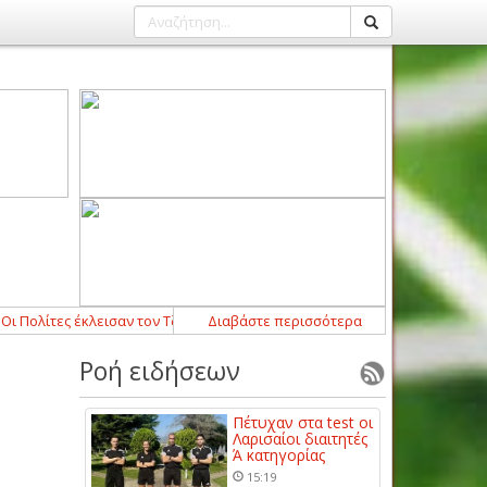
 έκλεισαν τον Τζερόνιμο Ρούλι
Διαβάστε περισσότερα
12:54
-
Ο Τασιόπουλος διαιτητής στο Τρί
Ροή ειδήσεων
Πέτυχαν στα test οι
Λαρισαίοι διαιτητές
Ά κατηγορίας
15:19