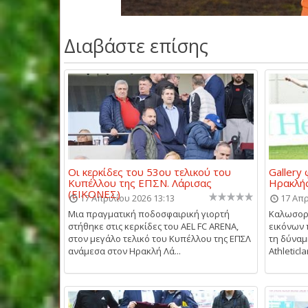
Διαβάστε επίσης
Οι κερκίδες του 53ου τελικού του
Gallery
Κυπέλλου της ΕΠΣΝ. Λάρισας
Ηρακλής
(ΕΙΚΟΝΕΣ)
17 Απριλίου 2026 13:13
17 Απρ
Μια πραγματική ποδοσφαιρική γιορτή
Καλωσορί
στήθηκε στις κερκίδες του AEL FC ARENA,
εικόνων 
στον μεγάλο τελικό του Κυπέλλου της ΕΠΣΛ
τη δύναμ
ανάμεσα στον Ηρακλή Λά...
Athleticl