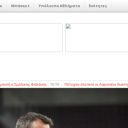
ο
Μπάσκετ
Υπόλοιπα Αθλήματα
Ενότητες
ο Σμόλικας Φαλάνης
15:19
-
Πέτυχαν στα test οι Λαρισαίοι διαιτητές Ά