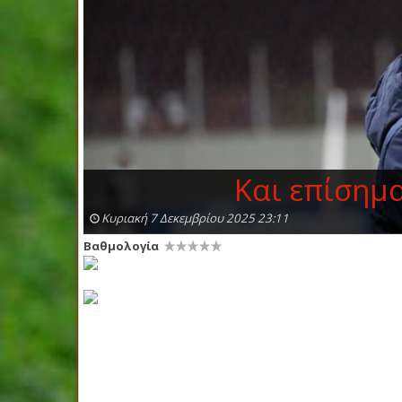
Και επίσημ
Κυριακή 7 Δεκεμβρίου 2025 23:11
Βαθμολογία