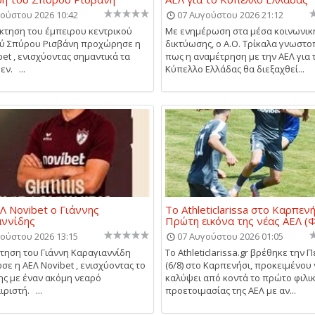
ούστου 2026 10:42
07 Αυγούστου 2026 21:12
κτηση του έμπειρου κεντρικού
Με ενημέρωση στα μέσα κοινωνικ
ού Σπύρου Ρισβάνη προχώρησε η
δικτύωσης, ο Α.Ο. Τρίκαλα γνωστ
bet , ενισχύοντας σημαντικά τα
πως η αναμέτρηση με την ΑΕΛ για 
ν. ...
Κύπελλο Ελλάδας θα διεξαχθεί...
Λ Novibet ο Γιάννης
Το Athleticlarissa στο Καρπενή
αννίδης
Πρώτη εικόνα της νέας ΑΕΛ 
ούστου 2026 13:15
07 Αυγούστου 2026 01:05
τηση του Γιάννη Καραγιαννίδη
Το Athleticlarissa.gr βρέθηκε την 
σε η ΑΕΛ Novibet , ενισχύοντας το
(6/8) στο Καρπενήσι, προκειμένου
ης με έναν ακόμη νεαρό
καλύψει από κοντά το πρώτο φιλι
ριστή. ...
προετοιμασίας της ΑΕΛ με αν...