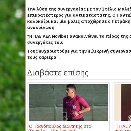
Την λύση της συνεργασίας με τον Στέλιο Μαλε
επικρατέστερος για αντικαταστάτης. Ο Παντελ
καλοκαίρι και μία μόλις αποχώρησε ο Πετράκης
ανακοίνωση:
"Η ΠΑΕ ΑΕΛ Novibet ανακοινώνει το πέρας της
συνεργάτες του.
Τους ευχαριστούμε για την ειλικρινή συνεργα
τους καριέρα".
Διαβάστε επίσης
Ο Τασιόπουλος διαιτητής στο
Η ΠΑΕ Α
Τρίκαλα – ΑΕΛ Novibet
απόκτη