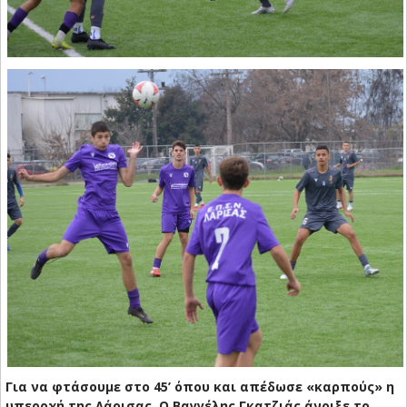
Για να φτάσουμε στο 45’ όπου και απέδωσε «καρπούς» η
υπεροχή της Λάρισας. Ο Βαγγέλης Γκατζιάς άνοιξε το