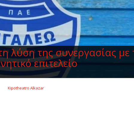
τη λύση της συνεργασίας με 
νητικό επιτελείο