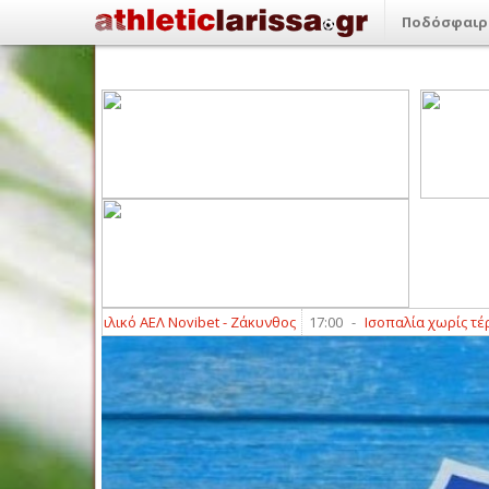
Ποδόσφαιρ
ό το φιλικό ΑΕΛ Novibet - Ζάκυνθος
17:00
-
Ισοπαλία χωρίς τέρματα στ