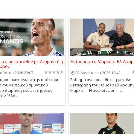
ι τα μετόπισθεν με Διαμαντή η
Επίσημα στη Μαρκό ο Ελ Αραμ
Σύρου
ούστου 2026 23:07
02 Αυγούστου 2026 18:42
Σύρου ανακοίνωσε την απόκτηση
Επίσημα ανακοινώθηκε η μεγάλη
ονου κεντρικού αμυντικού
μεταγραφή του Γιουσέφ Ελ Αραμπί
υ Διαμαντή ενόψει της νέας
Μαρκό . Η ανακοίνωση ...
ην Ελλά...