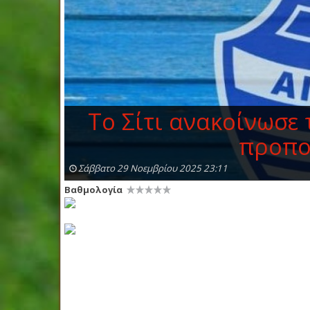
Το Σίτι ανακοίνωσε 
προπο
Σάββατο 29 Νοεμβρίου 2025 23:11
Βαθμολογία