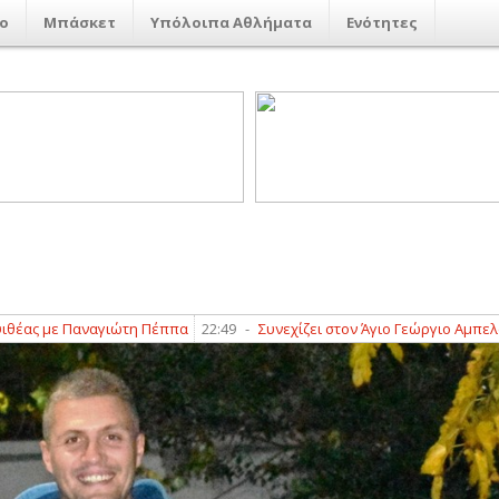
ο
Μπάσκετ
Υπόλοιπα Αθλήματα
Ενότητες
με Παναγιώτη Πέππα
22:49
-
Συνεχίζει στον Άγιο Γεώργιο Αμπελακίων