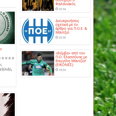
Φαλανιακός
20:54
Διευκρινήσεις
σχετικά με το
άρθρο για Π.Ο.Ε. &
Μάντζιο
20:00
ο
«Βόμβα» από τον
Π.Ο. Ελασσόνας με
Βαγγέλη Μάντζιο!
ης
(ΕΙΚΟΝΕΣ)
εξέλιξη,
18:36