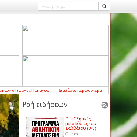
 ο Γιώργος Παπαγεωργόπουλος
Διαβάστε περισσότερα
21:52
-
Σημαντική ενίσχυση με Μάρτιν Λο
Ροή ειδήσεων
Οι αθλητικές
μεταδόσεις του
Σαββάτου (8/8)
00:00