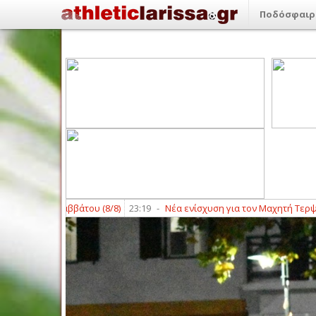
Ποδόσφαιρ
 του Σαββάτου (8/8)
23:19
-
Νέα ενίσχυση για τον Μαχητή Τερψιθέας 