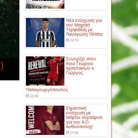
Νέα ενίσχυση για
τον Μαχητή
Τερψιθέας με
Παναγιώτη Πέππα
23:19
Συνεχίζει στον
)
Άγιο Γεώργιο
Αμπελακίων ο
Γιώργος
Παπαγεωργόπουλος
22:49
Σημαντική
ενίσχυση με
Μάρτιν Λομπάρντι
για τον Α.Ο.
Ανθούπολης!
21:52