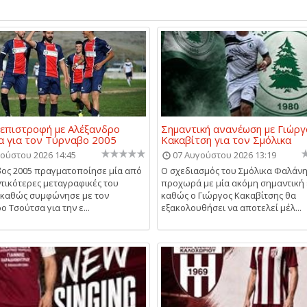
επιστροφή με Αλέξανδρο
Σημαντική ανανέωση με Γιώργ
 για τον Τύρναβο 2005
Κακαβίτση για τον Σμόλικα
ούστου 2026 14:45
07 Αυγούστου 2026 13:19
ος 2005 πραγματοποίησε μία από
Ο σχεδιασμός του Σμόλικα Φαλάν
ντικότερες μεταγραφικές του
προχωρά με μία ακόμη σημαντική 
, καθώς συμφώνησε με τον
καθώς ο Γιώργος Κακαβίτσης θα
 Τσούτσα για την ε...
εξακολουθήσει να αποτελεί μέλ...