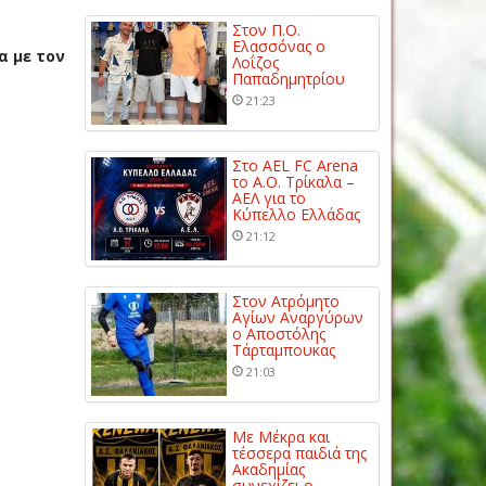
Στον Π.Ο.
Ελασσόνας ο
α με τον
Λοΐζος
Παπαδημητρίου
21:23
Στο AEL FC Arena
το Α.Ο. Τρίκαλα –
ΑΕΛ για το
Κύπελλο Ελλάδας
21:12
Στον Ατρόμητο
Αγίων Αναργύρων
ο Αποστόλης
Τάρταμπουκας
21:03
Με Μέκρα και
τέσσερα παιδιά της
Ακαδημίας
συνεχίζει ο