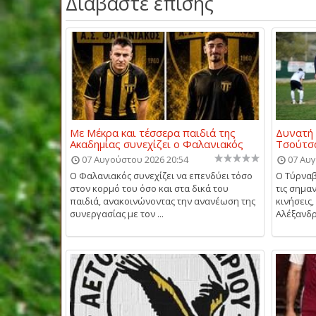
Διαβάστε επίσης
Με Μέκρα και τέσσερα παιδιά της
Δυνατή 
Ακαδημίας συνεχίζει ο Φαλανιακός
Τσούτσα
07 Αυγούστου 2026 20:54
07 Αυγ
Ο Φαλανιακός συνεχίζει να επενδύει τόσο
Ο Τύρναβ
στον κορμό του όσο και στα δικά του
τις σημα
παιδιά, ανακοινώνοντας την ανανέωση της
κινήσεις
συνεργασίας με τον ...
Αλέξανδρο