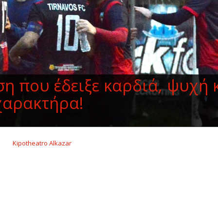
η που έδειξε καρδιά, ψυχή 
χαρακτήρα!