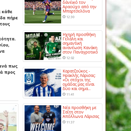
δανεικό τον
Αραούχο από την
Μπαρτσελόνα
ε κάθε
12:30
άδα πήρε
στους
Ηχηρή προσθήκη
κότητα.
Γελάλη και
σημαντική
σίου
,
ανανέωση Κανάκη
 να
στον Παναγροτικό
12:02
ξανά πως
Καρατζούκος -
κά προς
Ηρακλής Λάρισας:
«Οι στόχοι της
ομάδας μας είναι
δύο και σημα...
11:41
Νέα προσθήκη με
Σαΐτη στον
Απόλλωνα Λάρισας
11:37