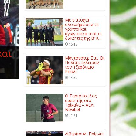
Με επιτυχία
ολοκλήρωσαν τα
γραπτά και
αγωνιστικά τεστ οι
διαιτητές της Β’ Κ...
15:16
και
Μάντσεστερ Σίτι: Οι
Πολίτες έκλεισαν
τον Τζερόνιμο
Ρούλι
13:30
Ο Τασιόπουλος
διαιτητής στο
Τρίκαλα – ΑΕΛ
Novibet
12:54
Λίβερπουλ: Παίρνει