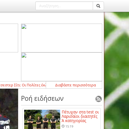
ίτι: Οι Πολίτες έκλεισαν τον Τζερόνιμο Ρούλι
Διαβάστε περισσότερα
12:54
-
Ο Τασιόπουλος δι
Ροή ειδήσεων
Πέτυχαν στα test οι
Λαρισαίοι διαιτητές
Ά κατηγορίας
15:19