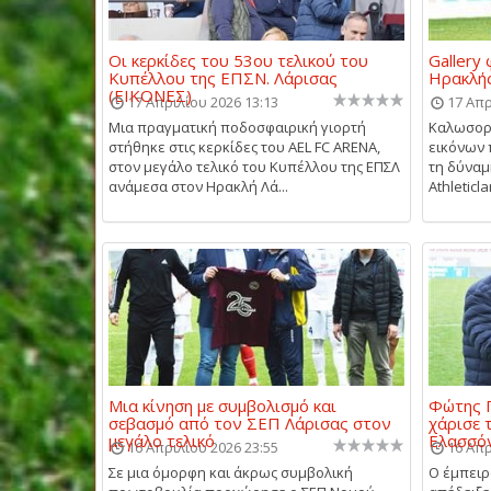
Οι κερκίδες του 53ου τελικού του
Gallery
Κυπέλλου της ΕΠΣΝ. Λάρισας
Ηρακλής
(ΕΙΚΟΝΕΣ)
17 Απριλίου 2026 13:13
17 Απρ
Μια πραγματική ποδοσφαιρική γιορτή
Καλωσορί
στήθηκε στις κερκίδες του AEL FC ARENA,
εικόνων 
στον μεγάλο τελικό του Κυπέλλου της ΕΠΣΛ
τη δύναμ
ανάμεσα στον Ηρακλή Λά...
Athleticl
Μια κίνηση με συμβολισμό και
Φώτης 
σεβασμό από τον ΣΕΠ Λάρισας στον
χάρισε 
μεγάλο τελικό
Ελασσό
16 Απριλίου 2026 23:55
16 Απρ
Σε μια όμορφη και άκρως συμβολική
Ο έμπει