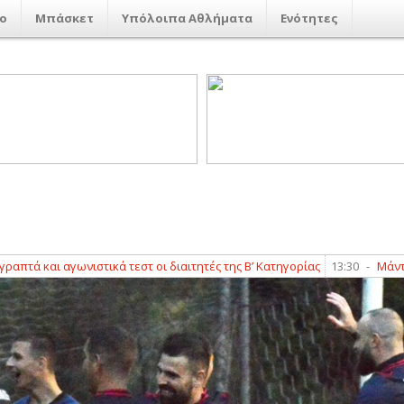
ο
Μπάσκετ
Υπόλοιπα Αθλήματα
Ενότητες
ι αγωνιστικά τεστ οι διαιτητές της Β’ Κατηγορίας
13:30
-
Μάντσεστερ Σ