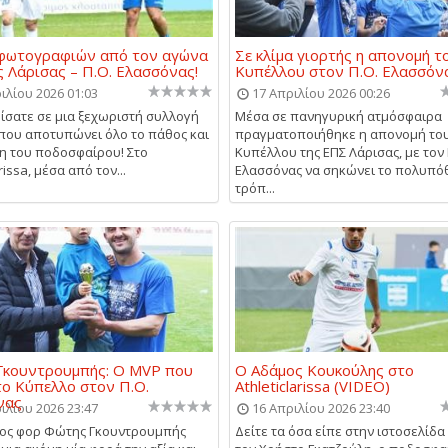
 φωτογραφιών από τον αγώνα
Σε κλίμα γιορτής η απονομή τ
 Λάρισας – Π.Ο. Ελασσόνας!
Κυπέλλου στον Π.Ο. Ελασσόν
ιλίου 2026 01:03
17 Απριλίου 2026 00:26
σατε σε μια ξεχωριστή συλλογή
Μέσα σε πανηγυρική ατμόσφαιρα
που αποτυπώνει όλο το πάθος και
πραγματοποιήθηκε η απονομή το
η του ποδοσφαίρου! Στο
Κυπέλλου της ΕΠΣ Λάρισας, με τον 
arissa, μέσα από τον...
Ελασσόνας να σηκώνει το πολυπό
τρόπ...
Γκουντρουμπής: Ο MVP που
Ο Αδάμος Κουκούλης στο
το Κύπελλο στον Π.Ο.
Athleticlarissa (VIDEO)
νας
ιλίου 2026 23:47
16 Απριλίου 2026 23:40
ρος φορ Φώτης Γκουντρουμπής
Δείτε τα όσα είπε στην ιστοσελίδα