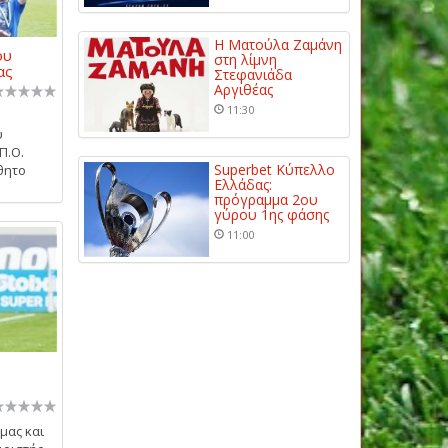
Η Ματούλα Ζαμάνη
ου
στη λίμνη
ας
Στεφανιάδα
Αργιθέας
11:30
υ
Π.Ο.
Superbet Κύπελλο
θητο
Ελλάδας:
πρόγραμμα 2ου
γύρου 1ης φάσης
11:00
 μας και