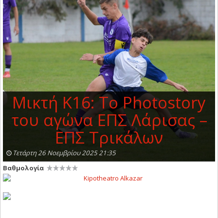
Μικτή Κ16: To Photostory
του αγώνα ΕΠΣ Λάρισας –
ΕΠΣ Τρικάλων
Τετάρτη 26 Νοεμβρίου 2025 21:35
Βαθμολογία