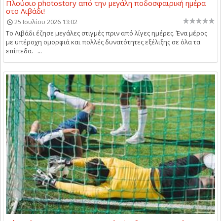
Πλούσιο photostory από την μεγάλη ποδοσφαιρική ημέρα
στο Λιβάδι!
25 Ιουλίου 2026 13:02
Το Λιβάδι έζησε μεγάλες στιγμές πριν από λίγες ημέρες. Ένα μέρος
με υπέροχη ομορφιά και πολλές δυνατότητες εξέλιξης σε όλα τα
επίπεδα. ...