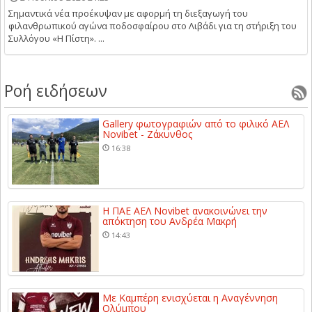
Σημαντικά νέα προέκυψαν με αφορμή τη διεξαγωγή του
φιλανθρωπικού αγώνα ποδοσφαίρου στο Λιβάδι για τη στήριξη του
Συλλόγου «Η Πίστη». ...
Ροή ειδήσεων
Gallery φωτογραφιών από το φιλικό ΑΕΛ
Novibet - Ζάκυνθος
16:38
Η ΠΑΕ ΑΕΛ Novibet ανακοινώνει την
απόκτηση του Ανδρέα Μακρή
14:43
Με Καμπέρη ενισχύεται η Αναγέννηση
Ολύμπου