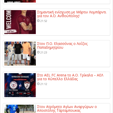
Σημαντική ενίσχυση με Μάρτιν Λομπάρντι
για τον Α.Ο. Ανθούπολης!
21:52
Στον Π.Ο. Ελασσόνας ο Λοΐζος
Παπαδημητρίου
21:23
Στο AEL FC Arena το Α.Ο. Τρίκαλα – ΑΕΛ
για το Κύπελλο Ελλάδας
21:12
Στον Ατρόμητο Αγίων Αναργύρων ο
Αποστόλης Τάρταμπουκας