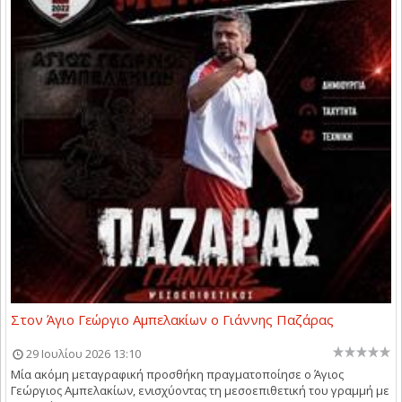
Στον Άγιο Γεώργιο Αμπελακίων ο Γιάννης Παζάρας
29 Ιουλίου 2026 13:10
Μία ακόμη μεταγραφική προσθήκη πραγματοποίησε ο Άγιος
Γεώργιος Αμπελακίων, ενισχύοντας τη μεσοεπιθετική του γραμμή με