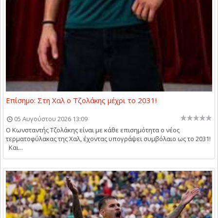
Επίσημο: Στη Χαλ ο Τζολάκης μέχρι το 2031!
05 Αυγούστου 2026 13:09
O Kωνσταντής Τζολάκης είναι με κάθε επισημότητα ο νέος
τερματοφύλακας της Χαλ, έχοντας υπογράψει συμβόλαιο ως το 2031!
Και...