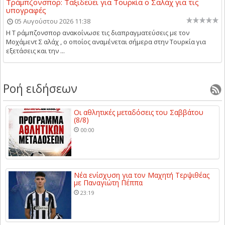
Τράμπζονσπορ: Ταξιδεύει για Τουρκία ο Σαλάχ για τις
υπογραφές
05 Αυγούστου 2026 11:38
Η Τ ράμπζονσπορ ανακοίνωσε τις διαπραγματεύσεις με τον
Μοχάμεντ Σ αλάχ , ο οποίος αναμένεται σήμερα στην Τουρκία για
εξετάσεις και την ...
Ροή ειδήσεων
Οι αθλητικές μεταδόσεις του Σαββάτου
(8/8)
00:00
Νέα ενίσχυση για τον Μαχητή Τερψιθέας
με Παναγιώτη Πέππα
23:19