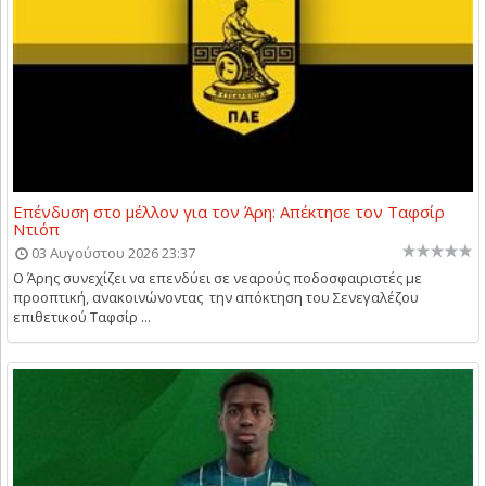
Επένδυση στο μέλλον για τον Άρη: Απέκτησε τον Ταφσίρ
Ντιόπ
03 Αυγούστου 2026 23:37
Ο Άρης συνεχίζει να επενδύει σε νεαρούς ποδοσφαιριστές με
προοπτική, ανακοινώνοντας την απόκτηση του Σενεγαλέζου
επιθετικού Ταφσίρ ...