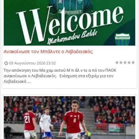
Ανακοίνωσε τον Μπάλντε ο Λεβαδειακός
03 Αυγούστου 2026 23:32
Την απόκτηση του Μα χαμ αντού Μ π άλ ν τε α πό τον ΠΑΟΚ
ανακοίνωσε ο Λεβαδειακός. Ενίσχυση στα εξτρέμ για τον
Λεβαδειακό ....