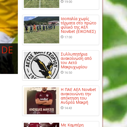
19:00
Ισοπαλία χωρίς
τέρματα στο πρώτο
φιλικό της ΑΕΛ
Novibet (ΕΙΚΟΝΕΣ)
17:00
 DE
Συλλυπητήρια
ανακοίνωση από
τον Αετό
Μακρυχωρίου
16:50
Η ΠΑΕ ΑΕΛ Novibet
ανακοινώνει την
απόκτηση του
Ανδρέα Μακρή
14:43
Με Καμπέρη