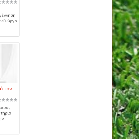
αγέννηση
ον Γιώργο
ό τον
ρισας
ητήρια
ην