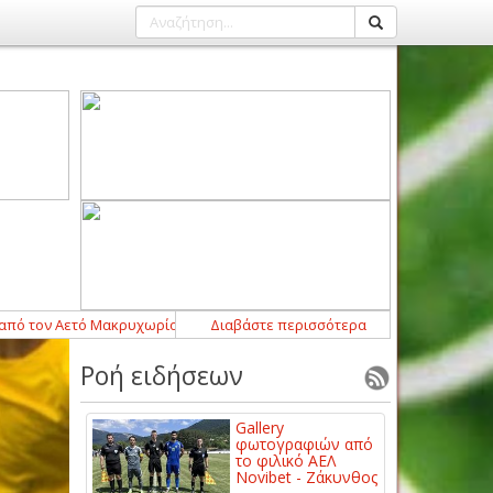
 Αετό Μακρυχωρίου
14:43
-
Η ΠΑΕ ΑΕΛ Novibet ανακοινώνει την απόκ
Διαβάστε περισσότερα
Ροή ειδήσεων
Gallery
φωτογραφιών από
το φιλικό ΑΕΛ
Novibet - Ζάκυνθος