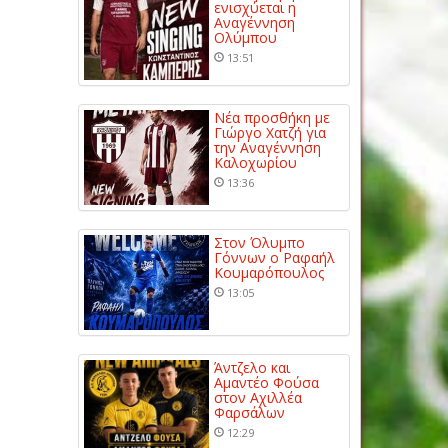
ενισχύεται η
Αναγέννηση
Ολύμπου
13:51
Νέα προσθήκη με
Γιώργο Χατζή για
την Αναγέννηση
Καλοχωρίου
13:36
Στον Όλυμπο
Γόννων ο Ραφαήλ
Κουμαρόπουλος
13:05
Άντζελο και
Αμαντέο Φούσα
στον Αχιλλέα
Φαρσάλων
12:29