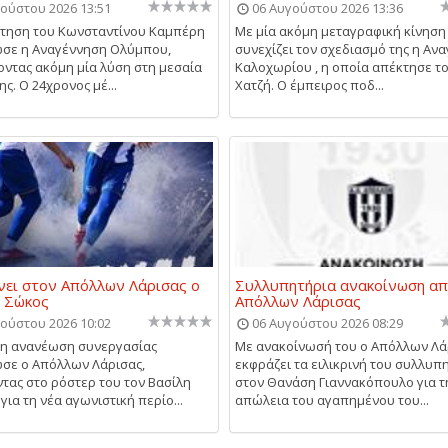
ούστου 2026 13:51
06 Αυγούστου 2026 13:36
τηση του Κωνσταντίνου Καμπέρη
Με μία ακόμη μεταγραφική κίνηση
σε η Αναγέννηση Ολύμπου,
συνεχίζει τον σχεδιασμό της η Αν
ντας ακόμη μία λύση στη μεσαία
Καλοχωρίου , η οποία απέκτησε τ
ς. Ο 24χρονος μέ...
Χατζή. Ο έμπειρος ποδ...
ει στον Απόλλων Λάρισας ο
Συλλυπητήρια ανακοίνωση απ
ς Σώκος
Απόλλων Λάρισας
ούστου 2026 10:02
06 Αυγούστου 2026 08:29
μη ανανέωση συνεργασίας
Με ανακοίνωσή του ο Απόλλων Λά
σε ο Απόλλων Λάρισας,
εκφράζει τα ειλικρινή του συλλυπ
τας στο ρόστερ του τον Βασίλη
στον Θανάση Γιαννακόπουλο για τ
για τη νέα αγωνιστική περίο...
απώλεια του αγαπημένου του...