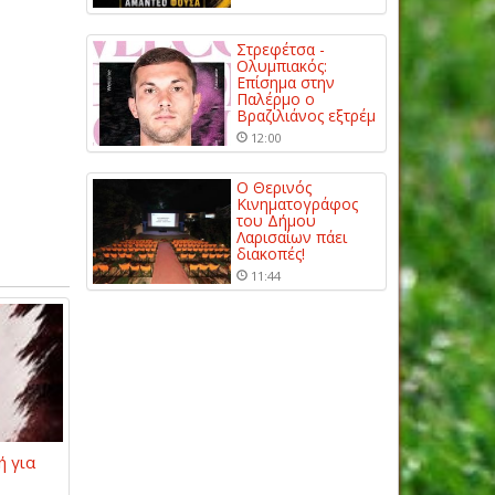
Στρεφέτσα -
Ολυμπιακός:
Επίσημα στην
Παλέρμο ο
Βραζιλιάνος εξτρέμ
12:00
Ο Θερινός
Κινηματογράφος
του Δήμου
Λαρισαίων πάει
διακοπές!
11:44
ή για