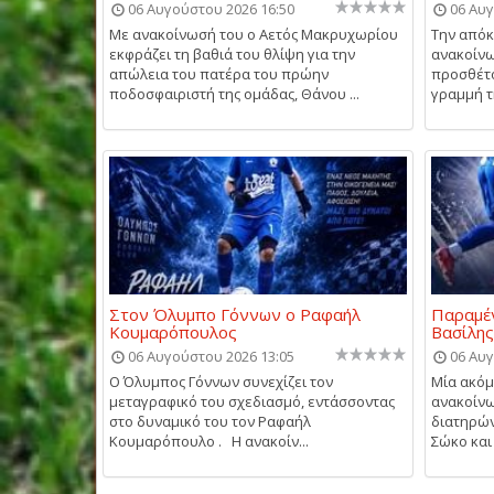
06 Αυγούστου 2026 16:50
06 Αυγ
Με ανακοίνωσή του ο Αετός Μακρυχωρίου
Την απόκ
εκφράζει τη βαθιά του θλίψη για την
ανακοίνω
απώλεια του πατέρα του πρώην
προσθέτο
ποδοσφαιριστή της ομάδας, Θάνου ...
γραμμή τη
Στον Όλυμπο Γόννων ο Ραφαήλ
Παραμέν
Κουμαρόπουλος
Βασίλη
06 Αυγούστου 2026 13:05
06 Αυγ
Ο Όλυμπος Γόννων συνεχίζει τον
Μία ακό
μεταγραφικό του σχεδιασμό, εντάσσοντας
ανακοίνω
στο δυναμικό του τον Ραφαήλ
διατηρών
Κουμαρόπουλο . Η ανακοίν...
Σώκο και 