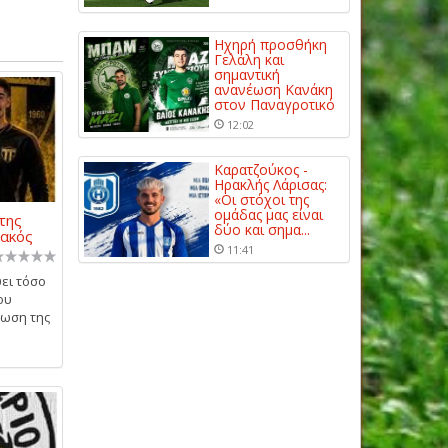
Ηχηρή προσθήκη
Γελάλη και
σημαντική
ανανέωση Κανάκη
στον Παναγροτικό
12:02
Καρατζούκος -
Ηρακλής Λάρισας:
«Οι στόχοι της
ομάδας μας είναι
της
δύο και σημα...
ιακός
11:41
ει τόσο
ου
έωση της