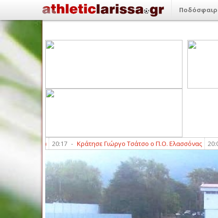
Ποδόσφαιρ
ής (9/8)
20:17
-
Κράτησε Γιώργο Τσάτσο ο Π.Ο. Ελασσόνας
20:06
-
Θω