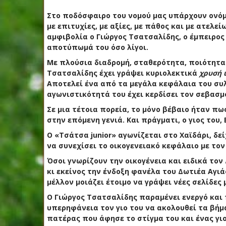
Στο ποδόσφαιρο του νομού μας υπάρχουν ονόμ
με επιτυχίες, με αξίες, με πάθος και με ατελ
αμφιβολία ο Γιώργος Τσατσαλίδης, ο έμπειρος
αποτύπωμά του όσο λίγοι.
Με πλούσια διαδρομή, σταθερότητα, ποιότητα 
Τσατσαλίδης έχει γράψει κυριολεκτικά
χρυσή 
Αποτελεί ένα από τα μεγάλα κεφάλαια του συλλ
αγωνιστικότητά του έχει κερδίσει τον σεβασμ
Σε μια τέτοια πορεία, το μόνο βέβαιο ήταν π
στην επόμενη γενιά. Και πράγματι, ο γιος του,
Ο «Τσάτσα junior» αγωνίζεται στο Χαϊδάρι, δε
να συνεχίσει το οικογενειακό κεφάλαιο με το
Όσοι γνωρίζουν την οικογένεια και ειδικά τον
κι εκείνος την ένδοξη φανέλα του Δωτιέα Αγιάς
μέλλον μοιάζει έτοιμο να γράψει νέες σελίδε
Ο Γιώργος Τσατσαλίδης παραμένει ενεργό και 
υπερηφάνεια τον γιο του να ακολουθεί τα βήμα
πατέρας που άφησε το στίγμα του και ένας γιο