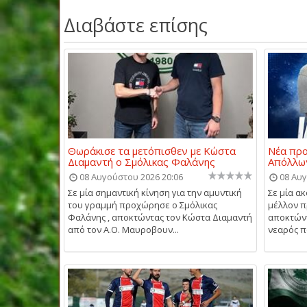
Διαβάστε επίσης
Θωράκισε τα μετόπισθεν με Κώστα
Νέα προ
Διαμαντή ο Σμόλικας Φαλάνης
Απόλλω
08 Αυγούστου 2026 20:06
08 Αυγ
Σε μία σημαντική κίνηση για την αμυντική
Σε μία α
του γραμμή προχώρησε ο Σμόλικας
μέλλον π
Φαλάνης , αποκτώντας τον Κώστα Διαμαντή
αποκτώντ
από τον Α.Ο. Μαυροβουν...
νεαρός π