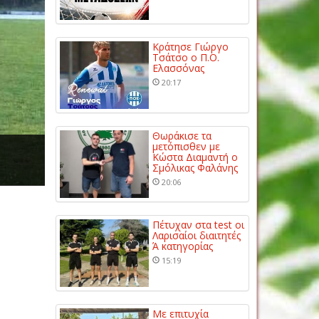
Κράτησε Γιώργο
Τσάτσο ο Π.Ο.
Ελασσόνας
20:17
Θωράκισε τα
μετόπισθεν με
Κώστα Διαμαντή ο
Σμόλικας Φαλάνης
20:06
Πέτυχαν στα test οι
Λαρισαίοι διαιτητές
Ά κατηγορίας
15:19
Με επιτυχία