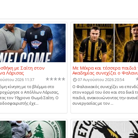
σθήκη με Σαΐτη στον
Με Μέκρα και τέσσερα παιδιά 
να Λάρισας
Ακαδημίας συνεχίζει ο Φαλαν
ούστου 2026 11:37
07 Αυγούστου 2026 20:54
κόμη κίνηση με το βλέμμα στο
Ο Φαλανιακός συνεχίζει να επενδύ
ροχώρησε ο Απόλλων Λάρισας,
στον κορμό του όσο και στα δικά τ
ας τον 19χρονο Θωμά Σαΐτη. Ο
παιδιά, ανακοινώνοντας την αναν
οδοσφαιριστής έχε...
συνεργασίας με τον ...