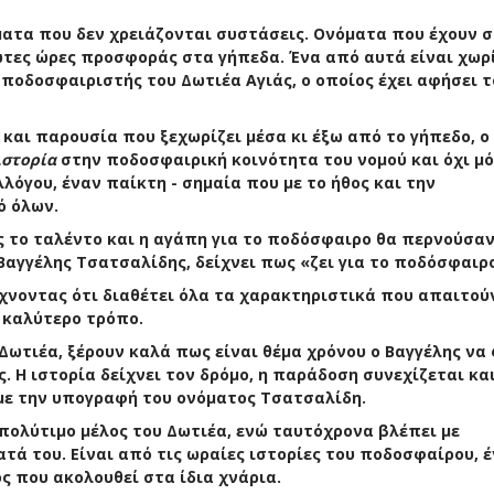
ατα που δεν χρειάζονται συστάσεις. Ονόματα που έχουν σ
είωτες ώρες προσφοράς στα γήπεδα. Ένα από αυτά είναι χωρ
 ποδοσφαιριστής του Δωτιέα Αγιάς, ο οποίος έχει αφήσει τ
και παρουσία που ξεχωρίζει μέσα κι έξω από το γήπεδο, ο
ιστορία
στην ποδοσφαιρική κοινότητα του νομού και όχι μό
όγου, έναν παίκτη - σημαία που με το ήθος και την
ό όλων.
ως το ταλέντο και η αγάπη για το ποδόσφαιρο θα περνούσαν
 Βαγγέλης Τσατσαλίδης, δείχνει πως «ζει για το ποδόσφαιρ
ίχνοντας ότι διαθέτει όλα τα χαρακτηριστικά που απαιτού
ν καλύτερο τρόπο.
 Δωτιέα, ξέρουν καλά πως είναι θέμα χρόνου ο Βαγγέλης να
. Η ιστορία δείχνει τον δρόμο, η παράδοση συνεχίζεται κα
ς με την υπογραφή του ονόματος Τσατσαλίδη.
πολύτιμο μέλος του Δωτιέα, ενώ ταυτόχρονα βλέπει με
τά του. Είναι από τις ωραίες ιστορίες του ποδοσφαίρου, 
ς που ακολουθεί στα ίδια χνάρια.