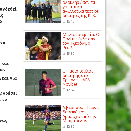
ολοκλήρωσαν τα
γραπτά και
υνδεθεί
αγωνιστικά τεστ οι
ίς
διαιτητές της Β’ Κ...
ο
15:16
Μάντσεστερ Σίτι: Οι
Πολίτες έκλεισαν
νο.
τον Τζερόνιμο
Ρούλι
13:30
 και
ο».
Ο Τασιόπουλος
διαιτητής στο
νται για
Τρίκαλα – ΑΕΛ
Novibet
12:54
 φορέσει
ι το
Λίβερπουλ: Παίρνει
δανεικό τον
Αραούχο από την
ένας
Μπαρτσελόνα
12:30