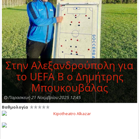
Στην Αλεξανδρούπολη για
το UEFA B ο Δημήτρης
Μπουκουβάλας
Παρασκευή 21 Νοεμβρίου 2025 12:45
Βαθμολογία