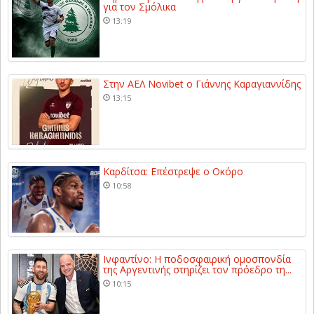
για τον Σμόλικα
13:19
Στην ΑΕΛ Novibet ο Γιάννης Καραγιαννίδης
13:15
Καρδίτσα: Επέστρεψε ο Οκόρο
10:58
Ινφαντίνο: Η ποδοσφαιρική ομοσπονδία
της Αργεντινής στηρίζει τον πρόεδρο τη...
10:15