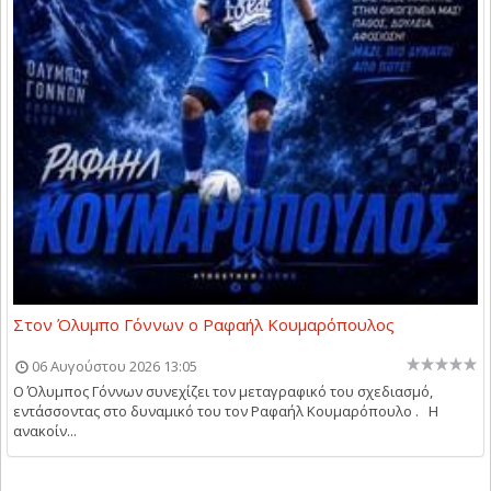
Στον Όλυμπο Γόννων ο Ραφαήλ Κουμαρόπουλος
06 Αυγούστου 2026 13:05
Ο Όλυμπος Γόννων συνεχίζει τον μεταγραφικό του σχεδιασμό,
εντάσσοντας στο δυναμικό του τον Ραφαήλ Κουμαρόπουλο . Η
ανακοίν...