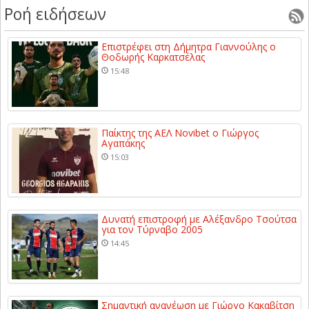
Ροή ειδήσεων
Επιστρέφει στη Δήμητρα Γιαννούλης ο
Θοδωρής Καρκατσέλας
15:48
Παίκτης της ΑΕΛ Novibet ο Γιώργος
Αγαπάκης
15:03
Δυνατή επιστροφή με Αλέξανδρο Τσούτσα
για τον Τύρναβο 2005
14:45
Σημαντική ανανέωση με Γιώργο Κακαβίτση