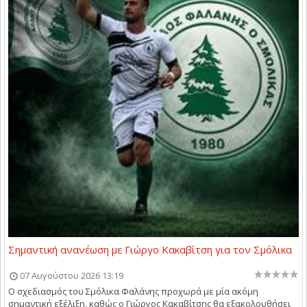
Σημαντική ανανέωση με Γιώργο Κακαβίτση για τον Σμόλικα
07 Αυγούστου 2026 13:19
Ο σχεδιασμός του Σμόλικα Φαλάνης προχωρά με μία ακόμη
σημαντική εξέλιξη, καθώς ο Γιώργος Κακαβίτσης θα εξακολουθήσει