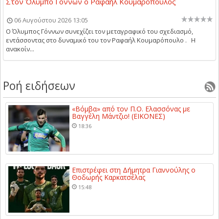
Στον Όλυμπο Γόννων ο Ραφαήλ Κουμαρόπουλος
06 Αυγούστου 2026 13:05
Ο Όλυμπος Γόννων συνεχίζει τον μεταγραφικό του σχεδιασμό,
εντάσσοντας στο δυναμικό του τον Ραφαήλ Κουμαρόπουλο . Η
ανακοίν...
Ροή ειδήσεων
«Βόμβα» από τον Π.Ο. Ελασσόνας με
Βαγγέλη Μάντζιο! (ΕΙΚΟΝΕΣ)
18:36
Επιστρέφει στη Δήμητρα Γιαννούλης ο
Θοδωρής Καρκατσέλας
15:48