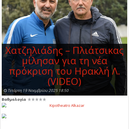
Χατζηλιάδης – Πλιάτσικας
μίλησαν για τη νέα
πρόκριση του Ηρακλή Λ.
(VIDEO)
Τετάρτη 19 Νοεμβρίου 2025 18:50
Βαθμολογία