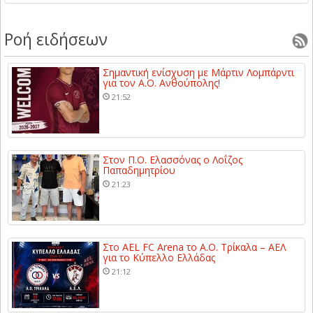
Ροή ειδήσεων
Σημαντική ενίσχυση με Μάρτιν Λομπάρντι
για τον Α.Ο. Ανθούπολης!
21:52
Στον Π.Ο. Ελασσόνας ο Λοΐζος
Παπαδημητρίου
21:23
Στο AEL FC Arena το Α.Ο. Τρίκαλα – ΑΕΛ
για το Κύπελλο Ελλάδας
21:12