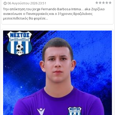
06 Αυγούστου 2026 23:51
Την απόκτηση του Jorge Fernando Barbosa Intima… aka Ζορζίνιο
ανακοίνωσε ο Πανσερραϊκός και ο 31χρονος Βραζιλιάνος
μεσοεπιθετικός θα φορέσε...