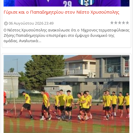
Γύρισε και ο Παπαδημητρίου στον Νέστο Χρυσούπολης
06 Αυγούστου 2026 23:49
Ο Νέστος Χρυσούπολης ανακοίνωσε ότι ο 16χρονος τερματοφύλακας
Ζήσης Παπαδημητρίου επιστρέφει στο έμψυχο δυναμικό της
ομάδας. Αναλυτικά:...