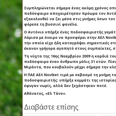
Συμπληρώνεται σήμερα ένας ακόμη χρόνος από 
ποδόσφαιρο αποχαιρέτησαν πρόωρα τον Αντόνι
εξακολουθεί να ζει μέσα στις μνήμες όσων το
φόρεσε τη βυσσινί φανέλα.
Ο Αντόνιο υπήρξε ένας ποδοσφαιριστής γεμάτο
Λάρισα με όνειρο να προσφέρει στην ΑΕΛ Novib
την οποία είχε ήδη καταγράψει σημαντικές στι
έκαναν γρήγορα αγαπητό στους συμπαίκτες, σ
Τη νύχτα της 16ης Νοεμβρίου 2009 η καρδιά το
ποδόσφαιρο έναν άνθρωπο μόλις 31 ετών. Πίσω
Μιράντα, που κουβαλούν μέχρι σήμερα την κλη
Η ΠΑΕ ΑΕΛ Novibet τιμά με σεβασμό τη μνήμη το
ποδοσφαιριστής: υπήρξε κομμάτι της ιστορίας
έφυγαν νωρίς, αλλά δεν ξεχάστηκαν ποτέ.
Αθάνατος, «Ελ Τάνο».
Διαβάστε επίσης