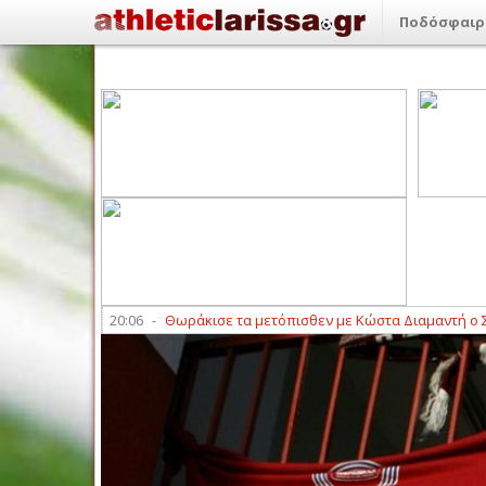
Ποδόσφαιρ
ασσόνας
20:06
-
Θωράκισε τα μετόπισθεν με Κώστα Διαμαντή ο Σμόλικ