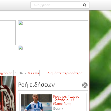
ς
15:16
-
Με επιτυχία ολοκλήρωσαν τα γραπτά και αγωνιστικά τεστ οι δι
Διαβάστε περισσότερα
Ροή ειδήσεων
Κράτησε Γιώργο
Τσάτσο ο Π.Ο.
Ελασσόνας
20:17