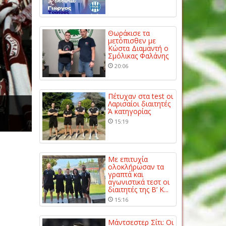
Θωράκισε τα
μετόπισθεν με
Κώστα Διαμαντή ο
Σμόλικας Φαλάνης
20:06
Πέτυχαν στα test οι
Λαρισαίοι διαιτητές
Ά κατηγορίας
15:19
Με επιτυχία
ολοκλήρωσαν τα
γραπτά και
αγωνιστικά τεστ οι
διαιτητές της Β’ Κ...
15:16
Μάντσεστερ Σίτι: Οι