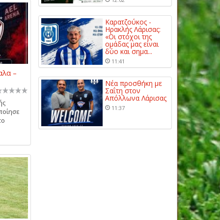
Καρατζούκος -
Ηρακλής Λάρισας:
«Οι στόχοι της
ομάδας μας είναι
δύο και σημα...
11:41
αλα –
Νέα προσθήκη με
Σαΐτη στον
Απόλλωνα Λάρισας
ής
11:37
οποίησε
το