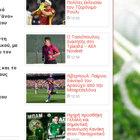
Πολίτες έκλεισαν
τον Τζερόνιμο
κό
Ρούλι
Τάνο»
13:30
που
Ο Τασιόπουλος
στη
διαιτητής στο
ικού, με
Τρίκαλα – ΑΕΛ
Novibet
υ τον
12:54
 και το
ους
Λίβερπουλ: Παίρνει
δανεικό τον
Αραούχο από την
Μπαρτσελόνα
που
12:30
Ηχηρή προσθήκη
Γελάλη και
σημαντική
ανανέωση Κανάκη
στον Παναγροτικό
12:02