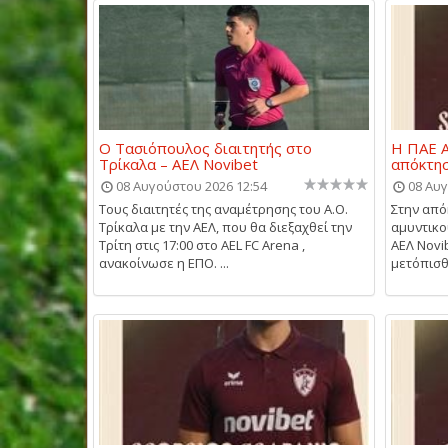
Ο Τασιόπουλος διαιτητής στο
Η ΠΑΕ Α
Τρίκαλα – ΑΕΛ Novibet
απόκτη
08 Αυγούστου 2026 12:54
08 Αυγ
Τους διαιτητές της αναμέτρησης του Α.Ο.
Στην από
Τρίκαλα με την ΑΕΛ, που θα διεξαχθεί την
αμυντικ
Τρίτη στις 17:00 στο AEL FC Arena ,
ΑΕΛ Novi
ανακοίνωσε η ΕΠΟ. ...
μετόπισθε