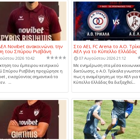
ΕΛ Novibet ανακοινώνει την
Στο AEL FC Arena το Α.Ο. Τρίκ
ση του Σπύρου Ρισβάνη
ΑΕΛ για το Κύπελλο Ελλάδας
ούστου 2026 10:42
07 Αυγούστου 2026 21:12
κτηση του έμπειρου κεντρικού
Με ενημέρωση στα μέσα κοινωνικ
ού Σπύρου Ρισβάνη προχώρησε η
δικτύωσης, ο Α.Ο. Τρίκαλα γνωστ
bet , ενισχύοντας σημαντικά τα
πως η αναμέτρηση με την ΑΕΛ για 
ν. ...
Κύπελλο Ελλάδας θα διεξαχθεί...