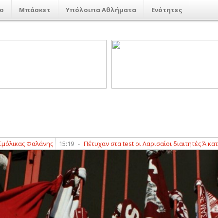
ο
Μπάσκετ
Υπόλοιπα Αθλήματα
Ενότητες
ας Φαλάνης
15:19
-
Πέτυχαν στα test οι Λαρισαίοι διαιτητές Ά κατηγορία