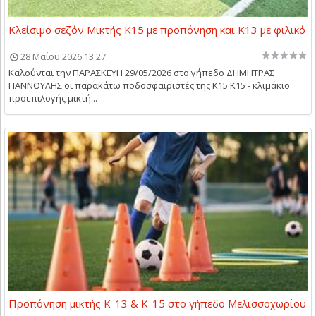
Κλείσιμο σεζόν Μικτής Κ15 με προπόνηση και Κ13 με φιλικό
28 Μαΐου 2026 13:27
Καλούνται την ΠΑΡΑΣΚΕΥΗ 29/05/2026 στο γήπεδο ΔΗΜΗΤΡΑΣ
ΓΙΑΝΝΟΥΛΗΣ οι παρακάτω ποδοσφαιριστές της Κ15 Κ15 - κλιμάκιο
προεπιλογής μικτή...
Προπόνηση μικτής Κ-13 & Κ-15 στο γήπεδο Μελισσοχωρίου