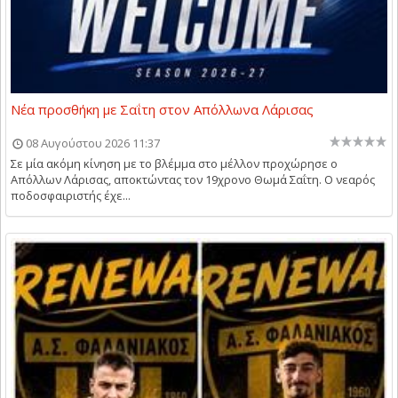
Νέα προσθήκη με Σαΐτη στον Απόλλωνα Λάρισας
08 Αυγούστου 2026 11:37
Σε μία ακόμη κίνηση με το βλέμμα στο μέλλον προχώρησε ο
Απόλλων Λάρισας, αποκτώντας τον 19χρονο Θωμά Σαΐτη. Ο νεαρός
ποδοσφαιριστής έχε...