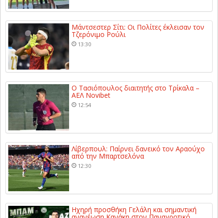
Μάντσεστερ Σίτι: Οι Πολίτες έκλεισαν τον
Τζερόνιμο Ρούλι
13:30
Ο Τασιόπουλος διαιτητής στο Τρίκαλα –
ΑΕΛ Novibet
12:54
Λίβερπουλ: Παίρνει δανεικό τον Αραούχο
από την Μπαρτσελόνα
12:30
Ηχηρή προσθήκη Γελάλη και σημαντική
ανανέωση Κανάκη στον Παναγροτικό