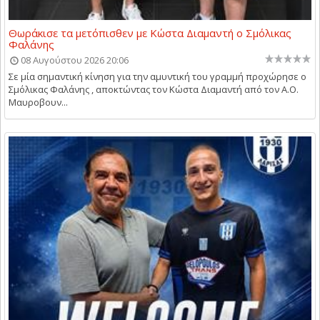
Θωράκισε τα μετόπισθεν με Κώστα Διαμαντή ο Σμόλικας
Φαλάνης
08 Αυγούστου 2026 20:06
Σε μία σημαντική κίνηση για την αμυντική του γραμμή προχώρησε ο
Σμόλικας Φαλάνης , αποκτώντας τον Κώστα Διαμαντή από τον Α.Ο.
Μαυροβουν...