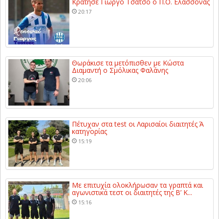
Κράτησε Γιώργο Τσάτσο ο Π.Ο. Ελασσόνας
20:17
Θωράκισε τα μετόπισθεν με Κώστα
Διαμαντή ο Σμόλικας Φαλάνης
20:06
Πέτυχαν στα test οι Λαρισαίοι διαιτητές Ά
κατηγορίας
15:19
Με επιτυχία ολοκλήρωσαν τα γραπτά και
αγωνιστικά τεστ οι διαιτητές της Β’ Κ...
15:16