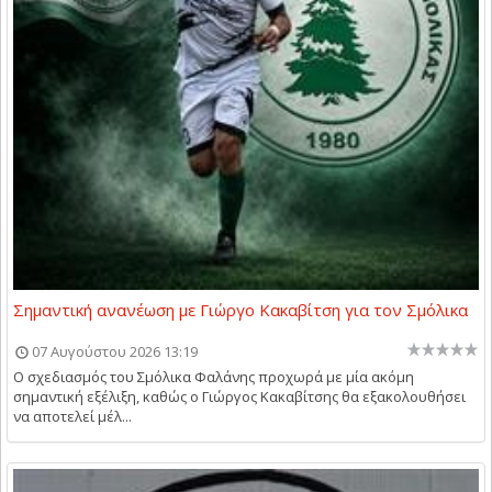
Σημαντική ανανέωση με Γιώργο Κακαβίτση για τον Σμόλικα
07 Αυγούστου 2026 13:19
Ο σχεδιασμός του Σμόλικα Φαλάνης προχωρά με μία ακόμη
σημαντική εξέλιξη, καθώς ο Γιώργος Κακαβίτσης θα εξακολουθήσει
να αποτελεί μέλ...