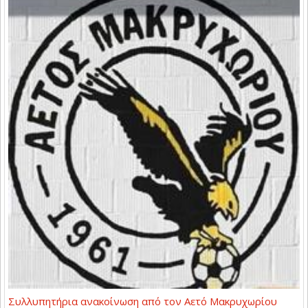
Συλλυπητήρια ανακοίνωση από τον Αετό Μακρυχωρίου