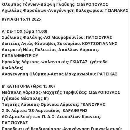
Όλυμπος Γόννων-Δάφνη Γλαύκης: ΣΙΔΕΡΟΠΟΥΛΟΣ
Αχιλλέας Φαρσάλων-Αναγέννηση Καλοχωρίου: ΤΣΙΑΝΑΚΑΣ
ΚΥΡΙΑΚΗ 16.11.2025
Α’ DE-TOX (ώρα 11.00)
Σμόλικας Φαλάνης-ΑΟ Μαυροβουνίου: ΠΑΤΣΙΟΥΡΑΣ
Δωτιέας Αγιάς-Κίσσαβος Συκουρίου: ΚΟΥΤΣΟΓΙΑΝΝΗΣ
Αστραπή Νέας Πολιτείας-Απόλλων Λάρισας:
ΠΑΠΑΔΗΜΗΤΡΙΟΥ
Ηρακλής Λάρισας-Φαλανιακός: ΓΚΙΑΤΑΣ (γήπεδο
Κοιλάδας)
Αναγέννηση Ολύμπου-Αετός Μακρυχωρίου: ΡΑΤΣΙΚΑΣ
Β’ ΚΑΤΗΓΟΡΙΑ (ώρα 15.00)
Νεάπολη Λάρισας-Μαχητής Τερψιθέας: ΣΙΔΕΡΟΠΟΥΛΟΣ
(γήπεδο Νέαπολης Β’)
Τοξότης Λάρισας-Ομόνοια Λάρισας: ΓΚΑΝΟΥΡΗΣ
Σ.Φ. Λάρισα ’88-Λαρισαϊκός: ΚΑΡΑΦΕΡΗΣ
ΑΟ Αμπελοκήπων-Π. Α.Ο. Δευκαλίων Κρανέας:
ΠΑΤΣΙΟΥΡΑΣ
Προοδευτική Βερδικούσσας-Αναγέννηση Ευαγγελισμού: