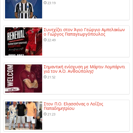
23:19
Συνεχίζει στον Άγιο Γεώργιο Αμπελακίων
ο Γιώργος Παπαγεωργόπουλος
22:49
Σημαντική ενίσχυση με Μάρτιν Λομπάρντι
για τον Α.Ο. Ανθούπολης!
21:52
Στον Π.Ο. Ελασσόνας ο Λοΐζος
Παπαδημητρίου
21:23