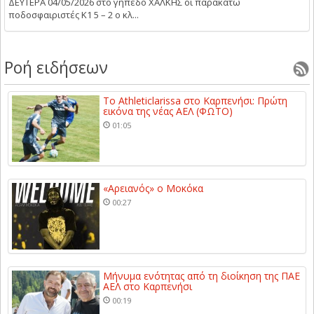
ΔΕΥΤΕΡΑ 04/05/2026 στο γήπεδο ΧΑΛΚΗΣ οι παρακάτω
ποδοσφαιριστές Κ1 5 – 2 ο κλ...
Ροή ειδήσεων
Το Athleticlarissa στο Καρπενήσι: Πρώτη
εικόνα της νέας ΑΕΛ (ΦΩΤΟ)
01:05
«Αρειανός» ο Μοκόκα
00:27
Μήνυμα ενότητας από τη διοίκηση της ΠΑΕ
ΑΕΛ στο Καρπενήσι
00:19