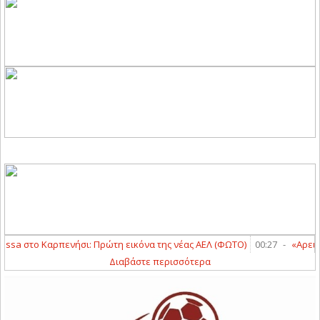
issa στο Καρπενήσι: Πρώτη εικόνα της νέας ΑΕΛ (ΦΩΤΟ)
00:27
-
«Αρειανό
Διαβάστε περισσότερα