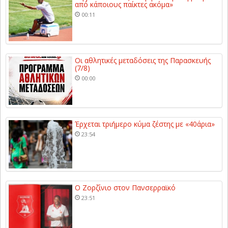
από κάποιους παίκτες ακόμα»
00:11
Οι αθλητικές μεταδόσεις της Παρασκευής
(7/8)
00:00
Έρχεται τριήμερο κύμα ζέστης με «40άρια»
23:54
Ο Ζορζίνιο στον Πανσερραϊκό
23:51