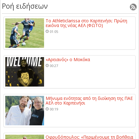
Ροή ειδήσεων
Το Athleticlarissa στο Καρπενήσι: Πρώτη
εικόνα της νέας ΑΕΛ (ΦΩΤΟ)
01:05
«Αρειανός» ο Μοκόκα
00:27
Μήνυμα ενότητας από τη διοίκηση της ΠΑΕ
ΑΕΛ στο Καρπενήσι
00:19
Οφρυδόπουλος: «Περιμένουμε τη βοήθεια