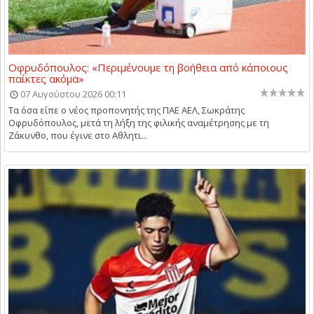
Οφρυδόπουλος: «Περιμένουμε τη βοήθεια από κάποιους
παίκτες ακόμα»
07 Αυγούστου 2026 00:11
Τα όσα είπε ο νέος προπονητής της ΠΑΕ ΑΕΛ, Σωκράτης
Οφρυδόπουλος, μετά τη λήξη της φιλικής αναμέτρησης με τη
Ζάκυνθο, που έγινε στο Αθλητι...