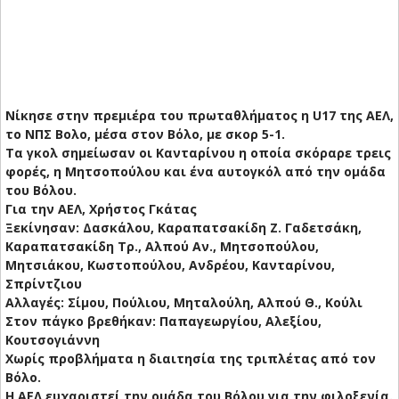
Νίκησε στην πρεμιέρα του πρωταθλήματος η U17 της ΑΕΛ,
το ΝΠΣ Βολο, μέσα στον Βόλο, με σκορ 5-1.
Τα γκολ σημείωσαν οι Κανταρίνου η οποία σκόραρε τρεις
φορές, η Μητσοπούλου και ένα αυτογκόλ από την ομάδα
του Βόλου.
Για την ΑΕΛ, Χρήστος Γκάτας
Ξεκίνησαν: Δασκάλου, Καραπατσακίδη Ζ. Γαδετσάκη,
Καραπατσακίδη Τρ., Αλπού Αν., Μητσοπούλου,
Μητσιάκου, Κωστοπούλου, Ανδρέου, Κανταρίνου,
Σπρίντζιου
Αλλαγές: Σίμου, Πούλιου, Μηταλούλη, Αλπού Θ., Κούλι
Στον πάγκο βρεθήκαν: Παπαγεωργίου, Αλεξίου,
Κουτσογιάννη
Χωρίς προβλήματα η διαιτησία της τριπλέτας από τον
Βόλο.
Η ΑΕΛ ευχαριστεί την ομάδα του Βόλου για την φιλοξενία.