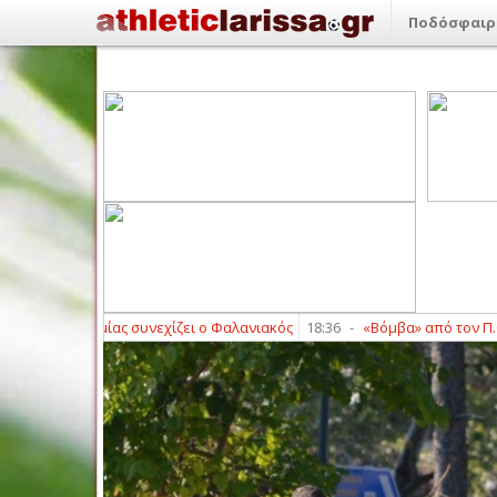
Ποδόσφαιρ
 Ακαδημίας συνεχίζει ο Φαλανιακός
18:36
-
«Βόμβα» από τον Π.Ο. Ελασσ