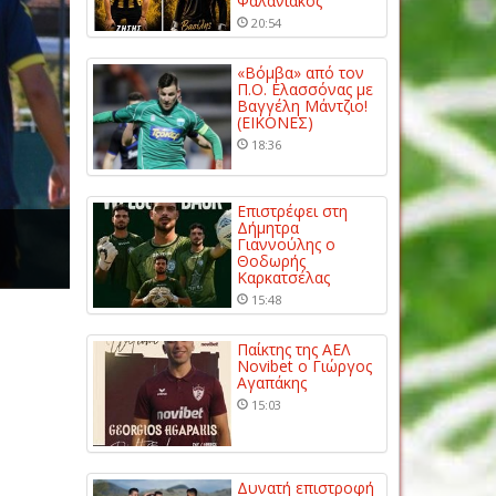
Φαλανιακός
20:54
«Βόμβα» από τον
Π.Ο. Ελασσόνας με
Βαγγέλη Μάντζιο!
(ΕΙΚΟΝΕΣ)
18:36
Επιστρέφει στη
Δήμητρα
Γιαννούλης ο
Θοδωρής
Καρκατσέλας
15:48
Παίκτης της ΑΕΛ
Novibet ο Γιώργος
Αγαπάκης
15:03
Δυνατή επιστροφή