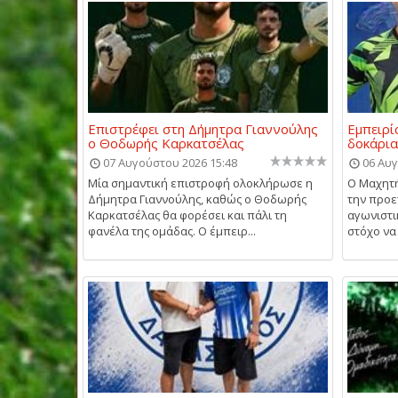
Επιστρέφει στη Δήμητρα Γιαννούλης
Εμπειρί
ο Θοδωρής Καρκατσέλας
δοκάρια
07 Αυγούστου 2026 15:48
06 Αυγ
Μία σημαντική επιστροφή ολοκλήρωσε η
Ο Μαχητή
Δήμητρα Γιαννούλης, καθώς ο Θοδωρής
την προε
Καρκατσέλας θα φορέσει και πάλι τη
αγωνιστι
φανέλα της ομάδας. Ο έμπειρ...
στόχο να 