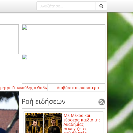
Γιαννούλης ο Θοδωρής Καρκατσέλας
Διαβάστε περισσότερα
15:03
-
Παίκτης της ΑΕΛ Novibet ο
Ροή ειδήσεων
Με Μέκρα και
τέσσερα παιδιά της
Ακαδημίας
συνεχίζει ο