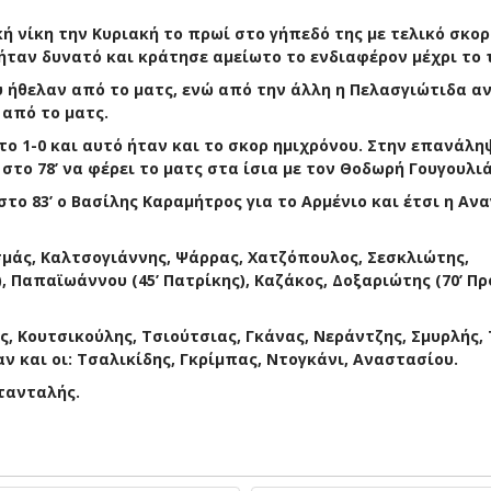
 νίκη την Κυριακή το πρωί στο γήπεδό της με τελικό σκορ
ήταν δυνατό και κράτησε αμείωτο το ενδιαφέρον μέχρι το 
 ήθελαν από το ματς, ενώ από την άλλη η Πελασγιώτιδα αν
από το ματς.
 το 1-0 και αυτό ήταν και το σκορ ημιχρόνου. Στην επανάλη
το 78’ να φέρει το ματς στα ίσια με τον Θοδωρή Γουγουλιά
το 83’ ο Βασίλης Καραμήτρος για το Αρμένιο και έτσι η Αν
σμάς, Καλτσογιάννης, Ψάρρας, Χατζόπουλος, Σεσκλιώτης,
, Παπαϊωάννου (45’ Πατρίκης), Καζάκος, Δοξαριώτης (70’ Πρ
, Κουτσικούλης, Τσιούτσιας, Γκάνας, Νεράντζης, Σμυρλής, 
ν και οι: Τσαλικίδης, Γκρίμπας, Ντογκάνι, Αναστασίου.
Ντανταλής.