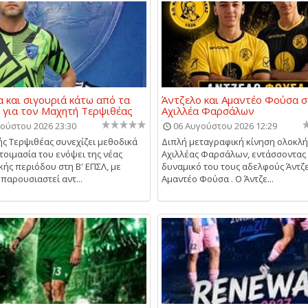
α και σιγουριά κάτω από τα
Άντζελο και Αμαντέο Φούσα 
 για τον Μαχητή Τερψιθέας
Αχιλλέα Φαρσάλων
ούστου 2026 23:30
06 Αυγούστου 2026 12:29
ς Τερψιθέας συνεχίζει μεθοδικά
Διπλή μεταγραφική κίνηση ολοκλ
τοιμασία του ενόψει της νέας
Αχιλλέας Φαρσάλων, εντάσσοντας
κής περιόδου στη Β' ΕΠΣΛ, με
δυναμικό του τους αδελφούς Άντζε
παρουσιαστεί αντ...
Αμαντέο Φούσα . Ο Άντζε...