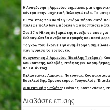
Η Αναγέννηση Αρμενίου σημείωσε μια σημαντική
κόντρα στην μαχητική Πελασγιώτιδα. Το ματς 
Οι παίκτες του Βασίλη Τσιάρα πήραν αυτό που
πάλεψε πολύ δεν μπόρεσε να αποσπάσει κάτι 
Στο 30’ ο Νίκος Δοξαριώτης άνοιξε το σκορ για
Πελασγιώτιδα ανέβασε στροφές και κατάφερε σ
Το γκολ που έκρινε την αναμέτρηση σημείωσε σ
πανηγύρισε το τρίποντο.
Αναγέννηση Δ.Αρμενίου (Βασίλης Τσιάρας)
: Κο
Κουκούτσης, Κολοβός, Ντάφος (55’ Καραμήτρος)
87’ Τσιάντος).
Πελασγιώτις Λάρισας
: Πατούνας, Κουπατσιάρας
Βασιλειάδης, Χρυσοστόμου, Γουγουλιάς. Έπαιξα
Διαιτητική τριπλέτα
: Γκόγκος, Κοντονάσιος, 
Διαβάστε επίσης