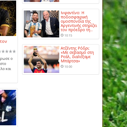
Ινφαντίνο: Η
ποδοσφαιρική
ομοσπονδία της
Αργεντινής στηρίζει
τον πρόεδρο τη...
10:15
στον
Ατζέντης Ρόδρι:
«Με σεβασμό στη
Ρεάλ, διαλέξαμε
ήρωσε ο
Μπάρτσα»
 στο
10:00
λο και