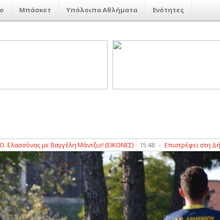
ο
Μπάσκετ
Υπόλοιπα Αθλήματα
Ενότητες
όνας με Βαγγέλη Μάντζιο! (ΕΙΚΟΝΕΣ)
15:48
-
Επιστρέφει στη Δήμητρα 