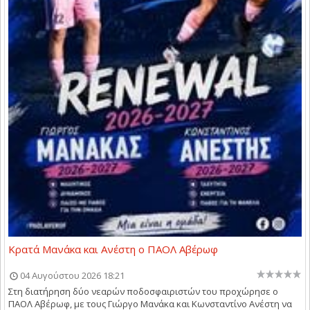
Κρατά Μανάκα και Ανέστη ο ΠΑΟΛ Αβέρωφ
04 Αυγούστου 2026 18:21
Στη διατήρηση δύο νεαρών ποδοσφαιριστών του προχώρησε ο
ΠΑΟΛ Αβέρωφ, με τους Γιώργο Μανάκα και Κωνσταντίνο Ανέστη να