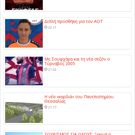
Διπλή προσθήκη για τον ΑΟΤ
22:11
Με Σουφχάρα και τη νέα σεζόν ο
Τύρναβος 2005
21:32
Η νέα «καρδιά» του Πανεπιστημίου
Θεσσαλίας
21:17
ΤΟΥΡΙΣΜΟΣ ΓΙΑ ΟΛΟΥΣ: Ξεκινά η