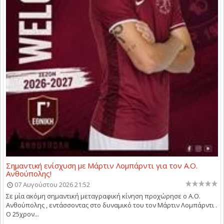
Σημαντική ενίσχυση με Μάρτιν Λομπάρντι για τον Α.Ο.
Ανθούπολης!
07 Αυγούστου 2026 21:52
Σε μία ακόμη σημαντική μεταγραφική κίνηση προχώρησε ο Α.Ο.
Ανθούπολης , εντάσσοντας στο δυναμικό του τον Μάρτιν Λομπάρντι .
Ο 25χρον...