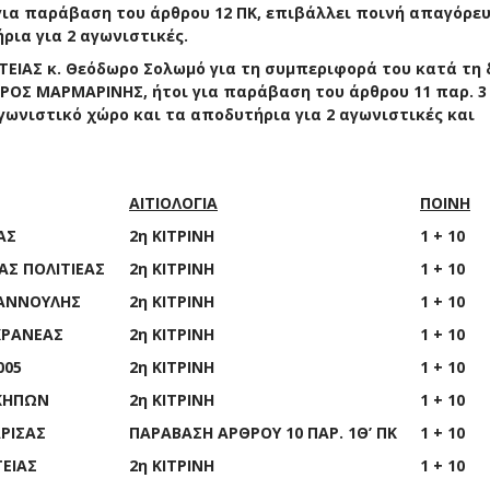
 για παράβαση του άρθρου
1
2 ΠΚ, επιβάλλει ποινή απαγόρε
ρια για 2 αγωνιστικές.
ΤΕΙΑΣ κ.
Θεόδωρο Σολωμό
για τη συμπεριφορά του κατά τη 
ΡΡΟΣ ΜΑΡΜΑΡΙΝΗΣ
, ήτοι για παράβαση του άρθρου 11 παρ.
3
γωνιστικό χώρο και τα αποδυτήρια για
2
αγωνιστικές
και
ΑΙΤΙΟΛΟΓΙΑ
ΠΟΙΝΗ
ΑΣ
2
η
ΚΙΤΡΙΝΗ
1 + 10
ΑΣ
ΠΟΛΙΤΙΕΑΣ
2
η
ΚΙΤΡΙΝΗ
1 + 10
ΑΝΝΟΥΛΗΣ
2
η
ΚΙΤΡΙΝΗ
1 + 10
ΚΡΑΝΕΑΣ
2
η
ΚΙΤΡΙΝΗ
1 + 10
005
2
η
ΚΙΤΡΙΝΗ
1 + 10
ΚΗΠΩΝ
2
η
ΚΙΤΡΙΝΗ
1 + 10
ΡΙΣΑΣ
ΠΑΡΑΒΑΣΗ ΑΡΘΡΟΥ 10 ΠΑΡ. 1Θ’ ΠΚ
1 + 10
ΤΕΙΑΣ
2
η
ΚΙΤΡΙΝΗ
1 + 10