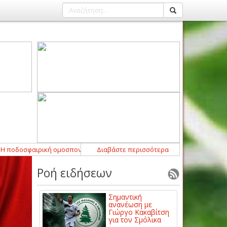
φαιρική ομοσπονδία της Αργεντινής στηρίζει τον πρόεδρο της FIFA
Διαβάστε περισσότερα
10:00
Ροή ειδήσεων
Σημαντική
ανανέωση με
Γιώργο Κακαβίτση
για τον Σμόλικα