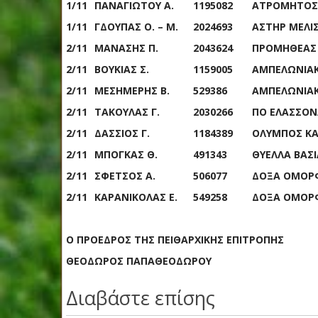
1/11
ΠΑΝΑΓΙΩΤΟΥ Α.
1195082
ΑΤΡΟΜΗΤΟΣ 
1/11
ΓΔΟΥΠΑΣ Ο. – Μ.
2024693
ΑΣΤΗΡ ΜΕΛΙ
2/11
ΜΑΝΑΣΗΣ Π.
2043624
ΠΡΟΜΗΘΕΑΣ 
2/11
ΒΟΥΚΙΑΣ Σ.
1159005
ΑΜΠΕΛΩΝΙΑ
2/11
ΜΕΣΗΜΕΡΗΣ Β.
529386
ΑΜΠΕΛΩΝΙΑ
2/11
ΤΑΚΟΥΛΑΣ Γ.
2030266
ΠΟ ΕΛΑΣΣΟΝ
2/11
ΔΑΣΣΙΟΣ Γ.
1184389
ΟΛΥΜΠΟΣ ΚΑ
2/11
ΜΠΟΓΚΑΣ Θ.
491343
ΘΥΕΛΛΑ ΒΑΣ
2/11
ΣΦΕΤΣΟΣ Α.
506077
ΔΟΞΑ ΟΜΟΡ
2/11
ΚΑΡΑΝΙΚΟΛΑΣ Ε.
549258
ΔΟΞΑ ΟΜΟΡ
Ο ΠΡΟΕΔΡΟΣ ΤΗΣ
ΠΕΙΘΑΡΧΙΚΗ
Σ
ΕΠΙΤΡΟΠΗ
Σ
ΘΕΟΔΩΡΟΣ ΠΑΠΑΘΕΟΔΩΡΟΥ
Διαβάστε επίσης