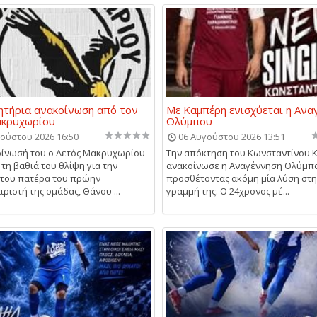
τήρια ανακοίνωση από τον
Με Καμπέρη ενισχύεται η Ανα
ακρυχωρίου
Ολύμπου
ούστου 2026 16:50
06 Αυγούστου 2026 13:51
ίνωσή του ο Αετός Μακρυχωρίου
Την απόκτηση του Κωνσταντίνου 
 τη βαθιά του θλίψη για την
ανακοίνωσε η Αναγέννηση Ολύμπ
του πατέρα του πρώην
προσθέτοντας ακόμη μία λύση στη
ριστή της ομάδας, Θάνου ...
γραμμή της. Ο 24χρονος μέ...