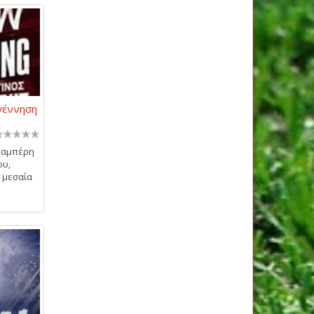
γέννηση
Καμπέρη
ου,
 μεσαία