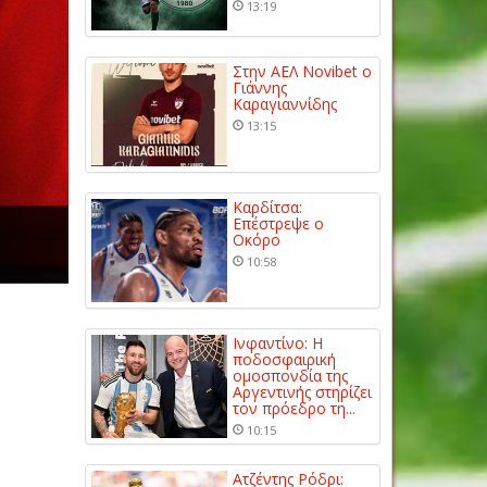
13:19
Στην ΑΕΛ Novibet ο
Γιάννης
Καραγιαννίδης
13:15
Καρδίτσα:
Επέστρεψε ο
Οκόρο
10:58
Ινφαντίνο: Η
ποδοσφαιρική
ομοσπονδία της
Αργεντινής στηρίζει
τον πρόεδρο τη...
10:15
Ατζέντης Ρόδρι: