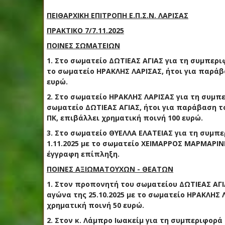
Π
ΕΙΘΑΡΧΙΚΗ ΕΠΙΤΡΟΠΗ Ε.Π.Σ.Ν. ΛΑΡΙΣΑΣ
ΠΡΑΚΤΙΚΟ
7
/
7
.
11
.2025
ΠΟΙΝΕΣ ΣΩΜΑΤΕΙΩΝ
1.
Στο σωματείο
ΔΩΤΙΕΑΣ ΑΓΙΑΣ
για τη συμπεριφ
το σωματείο ΗΡΑΚΛΗΣ ΛΑΡΙΣΑΣ, ήτοι για παράβ
ευρώ.
2.
Στο σωματείο
ΗΡΑΚΛΗΣ ΛΑΡΙΣΑΣ
για τη συμπ
σωματείο
ΔΩΤΙΕΑΣ ΑΓΙΑΣ
, ήτοι για παράβαση τ
ΠΚ, επιβάλλει
χρηματική ποινή
10
0 ευρώ
.
3
.
Στο σωματείο
ΘΥΕΛΛΑ ΕΛΑΤΕΙΑΣ
για τη συμπ
1.11
.2025 με το σωματείο
ΧΕΙΜΑΡΡΟΣ ΜΑΡΜΑΡΙΝ
έγγραφη επίπληξη.
ΠΟΙΝΕΣ
ΑΞΙΩΜΑΤΟΥΧΩΝ
- ΘΕΑΤΩΝ
1.
Στον προπονητή του σωματείου ΔΩΤΙΕΑΣ ΑΓΙ
αγώνα της 25.10.2025 με το σωματείο ΗΡΑΚΛΗΣ 
χρηματική ποινή
50
ευρώ
.
2.
Στο
ν κ.
Λάμπρο Ιωακείμ
για τη συμπεριφορά