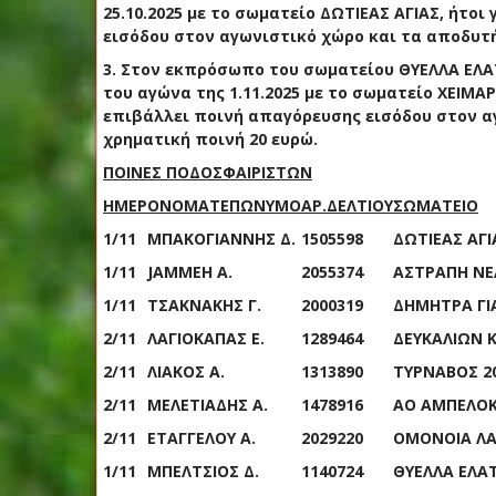
2
5
.1
0
.2025 με το σωματείο
ΔΩΤΙΕΑΣ ΑΓΙΑΣ
, ήτοι
εισόδου στον αγωνιστικό χώρο και
τα αποδυτή
3
.
Στον
εκπρόσωπο
του σωματείου
ΘΥΕΛΛΑ ΕΛΑ
του αγώνα της
1
.1
1
.2025 με το σωματείο
ΧΕΙΜΑ
επιβάλλει ποινή απαγόρευσης εισόδου στον α
χρηματική ποινή 20 ευρώ
.
ΠΟΙΝΕΣ ΠΟΔΟΣΦΑΙΡΙΣΤΩΝ
ΗΜΕΡ
ΟΝΟΜΑΤΕΠΩΝΥΜΟ
ΑΡ.ΔΕΛΤΙΟΥ
ΣΩΜΑΤΕΙΟ
1/11
ΜΠΑΚΟΓΙΑΝΝΗΣ Δ.
1505598
ΔΩΤΙΕΑΣ ΑΓΙ
1/11
JAMMEH A.
2055374
ΑΣΤΡΑΠΗ Ν
Ε
1/11
ΤΣΑΚΝΑΚΗΣ Γ.
2000319
ΔΗΜΗΤΡΑ ΓΙ
2/11
ΛΑΓΙΟΚΑΠΑΣ Ε.
1289464
ΔΕΥΚΑΛΙΩΝ 
2/11
ΛΙΑΚΟΣ Α.
1313890
ΤΥΡΝΑΒΟΣ 2
2/11
ΜΕΛΕΤΙΑΔΗΣ Α.
1478916
ΑΟ ΑΜΠΕΛΟ
2/11
ΕΤΑΓΓΕΛΟΥ Α.
2029220
ΟΜΟΝΟΙΑ ΛΑ
1/11
ΜΠΕΛΤΣΙΟΣ Δ.
1140724
ΘΥΕΛΛΑ ΕΛΑ