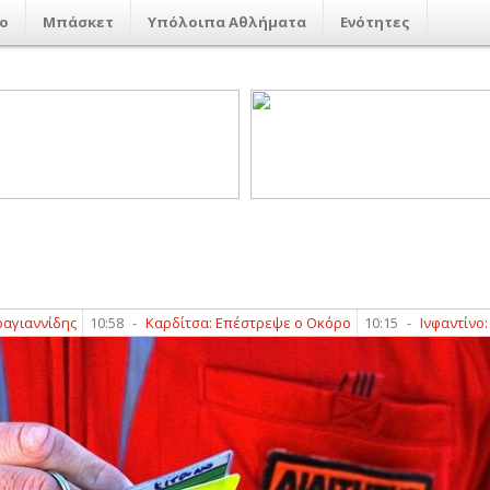
ο
Μπάσκετ
Υπόλοιπα Αθλήματα
Ενότητες
ης
10:58
-
Καρδίτσα: Επέστρεψε ο Οκόρο
10:15
-
Ινφαντίνο: Η ποδοσ