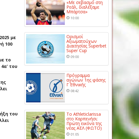
«Με σεβασμό στη
Ρεάλ, διαλέξαμε
Μπάρτσα»
10:00
Ορισμοί
2025 με
Αξιωματούχων
νή
10
0
Διαιτησίας Superbet
Super Cup
09:00
με το
 4
α
’ το
υ
Πρόγραμμα
αγώνων 1ης φάσης
της
Γ΄ Εθνικής
λει
08:42
λήξη του
Το Athleticlarissa
στο Καρπενήσι:
λλει
Πρώτη εικόνα της
νέας ΑΕΛ (ΦΩΤΟ)
01:05