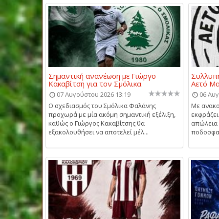
Σημαντική ανανέωση με Γιώργο
Συλλυπη
Κακαβίτση για τον Σμόλικα
Αετό Μ
07 Αυγούστου 2026 13:19
06 Αυγ
Ο σχεδιασμός του Σμόλικα Φαλάνης
Με ανακο
προχωρά με μία ακόμη σημαντική εξέλιξη,
εκφράζει
καθώς ο Γιώργος Κακαβίτσης θα
απώλεια 
εξακολουθήσει να αποτελεί μέλ...
ποδοσφαι