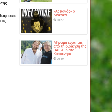
υσης
«Αρειανός» ο
Μοκόκα
διάρκεια
00:27
ΠΚ,
Μήνυμα ενότητας
από τη διοίκηση της
ΠΑΕ ΑΕΛ στο
Καρπενήσι
00:19