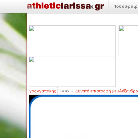
Ποδόσφαιρ
bet ο Γιώργος Αγαπάκης
14:45
-
Δυνατή επιστροφή με Αλέξανδρο Τσούτ