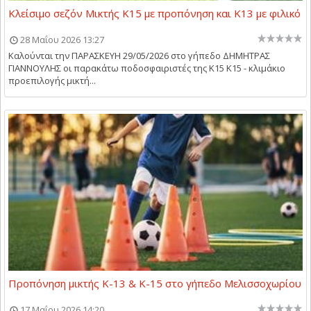
Κλείσιμο σεζόν Μικτής Κ15 με προπόνηση και Κ13 με φιλικό
28 Μαΐου 2026 13:27
Καλούνται την ΠΑΡΑΣΚΕΥΗ 29/05/2026 στο γήπεδο ΔΗΜΗΤΡΑΣ
ΓΙΑΝΝΟΥΛΗΣ οι παρακάτω ποδοσφαιριστές της Κ15 Κ15 - κλιμάκιο
προεπιλογής μικτή...
Προπόνηση μικτής Κ-13 & Κ-15 στο γήπεδο Μελισσοχωρίου
17 Μαΐου 2026 14:20