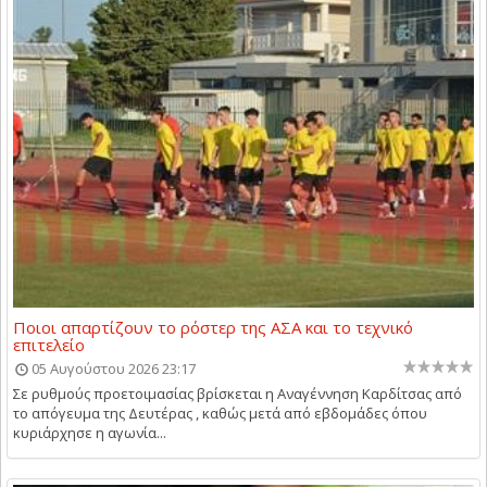
Ποιοι απαρτίζουν το ρόστερ της ΑΣΑ και το τεχνικό
επιτελείο
05 Αυγούστου 2026 23:17
Σε ρυθμούς προετοιμασίας βρίσκεται η Αναγέννηση Καρδίτσας από
το απόγευμα της Δευτέρας , καθώς μετά από εβδομάδες όπου
κυριάρχησε η αγωνία...