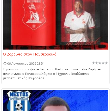
Ο Ζορζίνιο στον Πανσερραϊκό
06 Αυγούστου 2026 23:51
Την απόκτηση του Jorge Fernando Barbosa Intima… aka Ζορζίνιο
ανακοίνωσε ο Πανσερραϊκός και ο 31χρονος Βραζιλιάνος
μεσοεπιθετικός θα φορέσε...