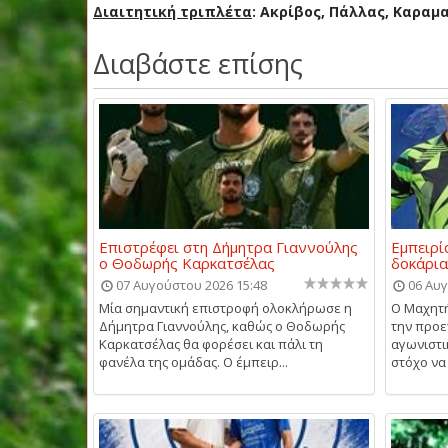
Διαιτητική τριπλέτα
: Ακρίβος, Πάλλας, Καραμ
Διαβάστε επίσης
Επιστρέφει στη Δήμητρα Γιαννούλης
Εμπειρί
ο Θοδωρής Καρκατσέλας
δοκάρια
07 Αυγούστου 2026 15:48
06 Αυγ
Μία σημαντική επιστροφή ολοκλήρωσε η
Ο Μαχητή
Δήμητρα Γιαννούλης, καθώς ο Θοδωρής
την προε
Καρκατσέλας θα φορέσει και πάλι τη
αγωνιστι
φανέλα της ομάδας. Ο έμπειρ...
στόχο να 