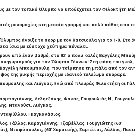
υς με τον τοπικό Όλυμπο να υποδέχεται τον Φιλοκτήτη Με
ατές μονομαχίες στη μεσαία γραμμή και πολύ πάθος από τ
Όλυμπος άνοιξε το σκορ με τον Κατσιούλα για το 1-0. Στο 90
στα ίσια με εύστοχο χτύπημα πέναλτι.
άρουν από έναν βαθμό, στο 92’ ο πολύ καλός Βαγγέλης Μπο
πανηγυρισμούς για τον Όλυμπο Γόννων! Στη φάση του γκολ,
Βαγγέλη Μπούμπουλη, που τσίμπησε τη μπάλα από τον αν
 ύψος της μικρής περιοχής με ιδανικό τελείωμα σκόραρε.
πούμουλης και Λιόγκας.
Ενώ από πλευράς Φιλοκτήτη οι Γάλ
αρμπαγιάννης, Δελητζάνης, Φάκας, Γουγουλιάς Ν., Γουγουλι
ς, Ντανούσι, Λιόγκας.
ανταφύλλου, Γκαγκανάσιος.
λος, Γάλλος, Καραγιάννης, Τζαβέλλας, Γουργιώτης (60’
άς), Νταφόπουλος, (60’ Χαρατσής), Ζαμπέτας, Λάλλος, Πασι