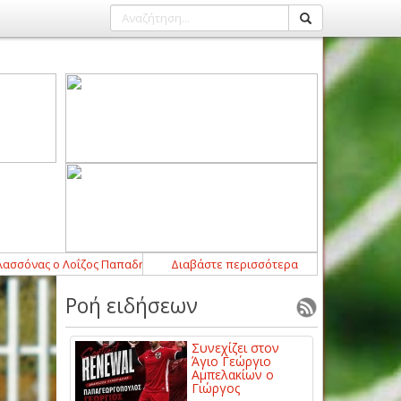
ας ο Λοΐζος Παπαδημητρίου
21:12
Διαβάστε περισσότερα
-
Στο AEL FC Arena το Α.Ο. Τρίκαλα – 
Ροή ειδήσεων
Συνεχίζει στον
Άγιο Γεώργιο
Αμπελακίων ο
Γιώργος