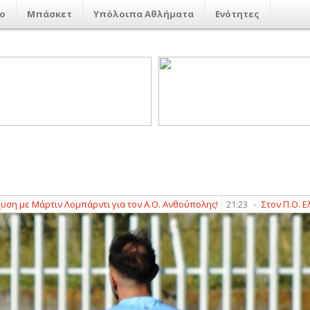
ο
Μπάσκετ
Υπόλοιπα Αθλήματα
Ενότητες
Μάρτιν Λομπάρντι για τον Α.Ο. Ανθούπολης!
21:23
-
Στον Π.Ο. Ελασσόν