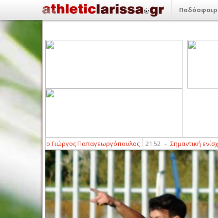
Ποδόσφαιρ
πελακίων ο Γιώργος Παπαγεωργόπουλος
21:52
-
Σημαντική ενίσχυση με 