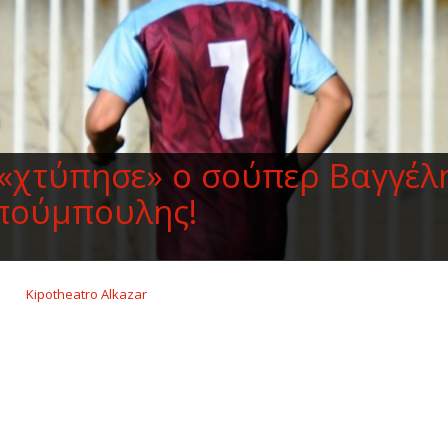
 «χτύπησε» ο σούπερ Βαγγέλ
ούμπουλης!