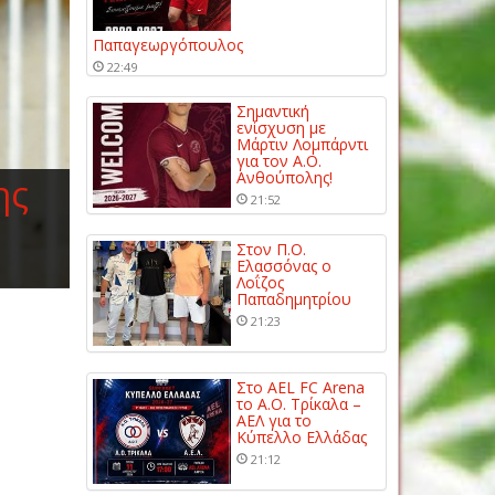
Παπαγεωργόπουλος
22:49
Σημαντική
ενίσχυση με
Μάρτιν Λομπάρντι
για τον Α.Ο.
Ανθούπολης!
ης
21:52
Στον Π.Ο.
Ελασσόνας ο
Λοΐζος
Παπαδημητρίου
21:23
Στο AEL FC Arena
το Α.Ο. Τρίκαλα –
ΑΕΛ για το
Κύπελλο Ελλάδας
21:12