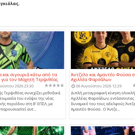
αγκιόλας.
α και σιγουριά κάτω από τα
Άντζελο και Αμαντέο Φούσα 
 για τον Μαχητή Τερψιθέας
Αχιλλέα Φαρσάλων
ούστου 2026 23:30
06 Αυγούστου 2026 12:29
ς Τερψιθέας συνεχίζει μεθοδικά
Διπλή μεταγραφική κίνηση ολοκλ
τοιμασία του ενόψει της νέας
Αχιλλέας Φαρσάλων, εντάσσοντας
κής περιόδου στη Β' ΕΠΣΛ, με
δυναμικό του τους αδελφούς Άντζε
παρουσιαστεί αντ...
Αμαντέο Φούσα . Ο Άντζε...