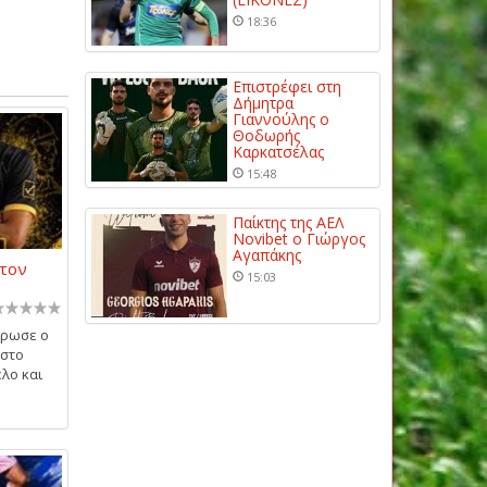
18:36
Επιστρέφει στη
Δήμητρα
Γιαννούλης ο
Θοδωρής
Καρκατσέλας
15:48
Παίκτης της ΑΕΛ
Novibet ο Γιώργος
Αγαπάκης
στον
15:03
ήρωσε ο
 στο
λο και