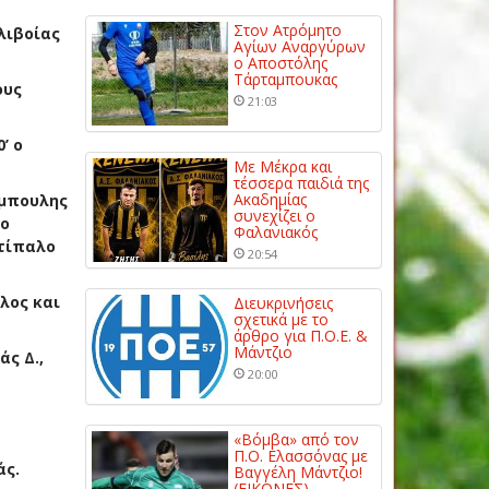
Στον Ατρόμητο
λιβοίας
Αγίων Αναργύρων
ο Αποστόλης
Τάρταμπουκας
ους
21:03
’ ο
Με Μέκρα και
τέσσερα παιδιά της
Ακαδημίας
ύμπουλης
συνεχίζει ο
 ο
Φαλανιακός
τίπαλο
20:54
λος και
Διευκρινήσεις
σχετικά με το
άρθρο για Π.Ο.Ε. &
Μάντζιο
άς Δ.,
20:00
«Βόμβα» από τον
Π.Ο. Ελασσόνας με
άς.
Βαγγέλη Μάντζιο!
(ΕΙΚΟΝΕΣ)