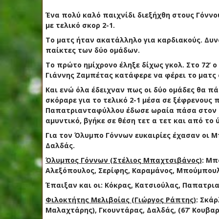
Ένα πολύ καλό παιχνίδι διεξήχθη στους Γόννο
με τελικό σκορ 2-1.
Το ματς ήταν ακατάλληλο για καρδιακούς. Δυν
παίκτες των δύο ομάδων.
Το πρώτο ημίχρονο έληξε δίχως γκολ. Στο 72’ ο 
Γιάννης Ζαμπέτας κατάφερε να φέρει το ματς 
Και ενώ όλα έδειχναν πως οι δύο ομάδες θα π
σκόραρε για το τελικό 2-1 μέσα σε ξέφρενους 
Παπατριανταφύλλου έδωσε ωραία πάσα στον 
αμυντικό, βγήκε σε θέση τετ α τετ και από το
Για τον Όλυμπο Γόννων ευκαιρίες έχασαν οι Μ
Δαλδάς.
Όλυμπος Γόννων (Στέλιος Μπαχτσιβάνος)
: Μπ
Αλεξόπουλος, Σερίφης, Καραμάνος, Μπούμπουλη
Έπαιξαν και οι: Κόκρας, Κατσιούλας, Παπατρι
Φιλοκτήτης Μελιβοίας (Γιώργος Ράπτης)
: Σκάρ
Μαλαχτάρης), Γκουντάρας, Δαλδάς, (67’ Κουβαρ