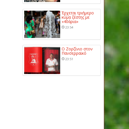
Έρχεται τριήμερο
κύμα ζέστης με
«40άρια»
23:54
Ο Ζορζίνιο στον
Πανσερραϊκό
23:51