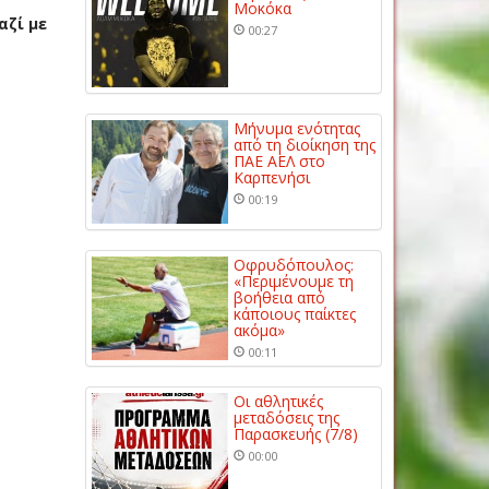
Μοκόκα
αζί με
00:27
Μήνυμα ενότητας
από τη διοίκηση της
ΠΑΕ ΑΕΛ στο
Καρπενήσι
00:19
Οφρυδόπουλος:
«Περιμένουμε τη
βοήθεια από
κάποιους παίκτες
ακόμα»
00:11
Οι αθλητικές
μεταδόσεις της
Παρασκευής (7/8)
00:00