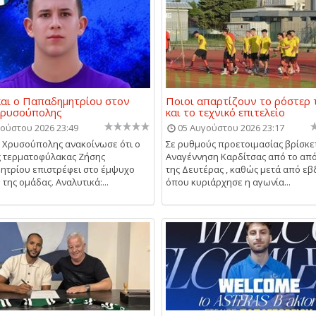
και ο Παπαδημητρίου στον
Ποιοι απαρτίζουν το ρόστερ 
Χρυσούπολης
και το τεχνικό επιτελείο
ούστου 2026 23:49
05 Αυγούστου 2026 23:17
 Χρυσούπολης ανακοίνωσε ότι ο
Σε ρυθμούς προετοιμασίας βρίσκε
 τερματοφύλακας Ζήσης
Αναγέννηση Καρδίτσας από το απ
τρίου επιστρέφει στο έμψυχο
της Δευτέρας , καθώς μετά από ε
της ομάδας. Αναλυτικά:...
όπου κυριάρχησε η αγωνία...