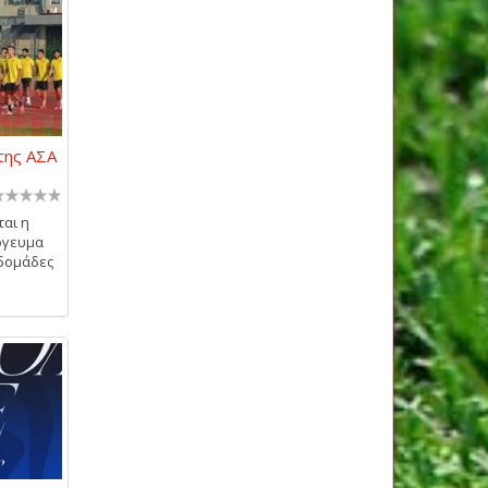
της ΑΣΑ
ται η
όγευμα
βδομάδες