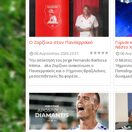
Ο Ζορζίνιο στον Πανσερραϊκό
Γύρισε 
Νέστο 
06 Αυγούστου 2026 23:51
06 Αυγ
Την απόκτηση του Jorge Fernando Barbosa
Ο Νέστος
Intima… aka Ζορζίνιο ανακοίνωσε ο
16χρονος
Πανσερραϊκός και ο 31χρονος Βραζιλιάνος
Παπαδημη
μεσοεπιθετικός θα φορέσε...
δυναμικό 