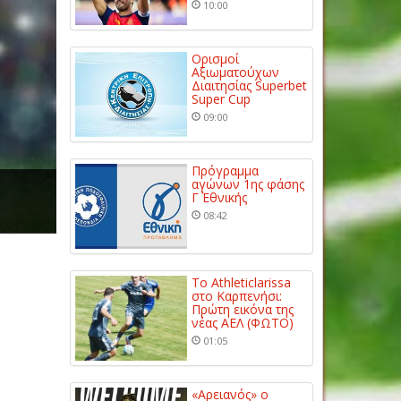
10:00
Ορισμοί
Αξιωματούχων
Διαιτησίας Superbet
Super Cup
09:00
Πρόγραμμα
αγώνων 1ης φάσης
Γ΄ Εθνικής
08:42
Το Athleticlarissa
στο Καρπενήσι:
Πρώτη εικόνα της
νέας ΑΕΛ (ΦΩΤΟ)
01:05
«Αρειανός» ο