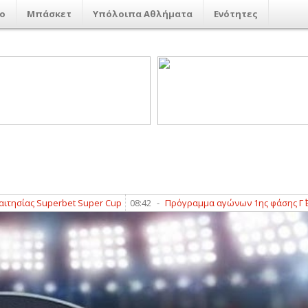
ο
Μπάσκετ
Υπόλοιπα Αθλήματα
Ενότητες
Superbet Super Cup
08:42
-
Πρόγραμμα αγώνων 1ης φάσης Γ΄ Εθνικής