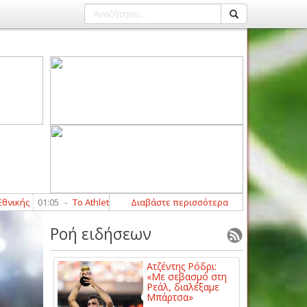
01:05
-
Το Athleticlarissa στο Καρπενήσι: Πρώτη εικόνα της νέας ΑΕΛ (Φ
Διαβάστε περισσότερα
Ροή ειδήσεων
Ατζέντης Ρόδρι:
«Με σεβασμό στη
Ρεάλ, διαλέξαμε
Μπάρτσα»