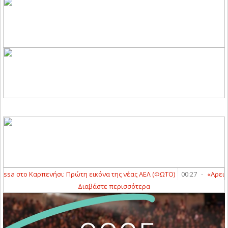
ssa στο Καρπενήσι: Πρώτη εικόνα της νέας ΑΕΛ (ΦΩΤΟ)
00:27
-
«Αρειανός
Διαβάστε περισσότερα