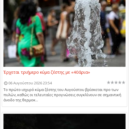
Έρχεται τριήμερο κύμα ζέστης με «40άρια»
06 Αυγούστου 2026 23:54
Το πρώτο ισχυρό κύμα ζέστης του Αυγούστου βρίσκεται προ των
πυλών, καθώς οι τελευταίες προγνώσεις συγκλίνουν σε σημαντική
άνοδο της θερμοκ...