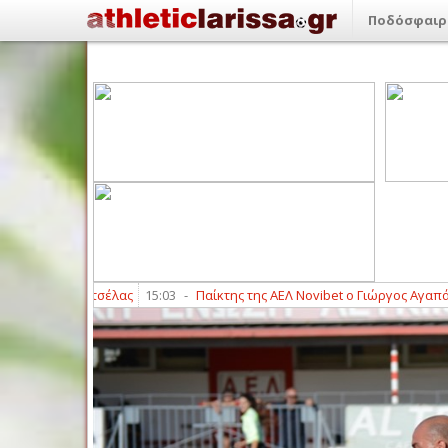
Ποδόσφαιρ
ς
15:03
-
Παίκτης της ΑΕΛ Novibet ο Γιώργος Αγαπάκης
14:45
-
Δυνατή