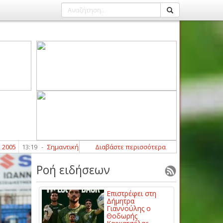
τική ανανέωση με Γιώργο Κακαβίτση για τον Σμόλικα
Διαβάστε περισσότερα
13:15
-
Στην ΑΕΛ 
Ροή ειδήσεων
Επιστρέφει στη
Δήμητρα
Γιαννούλης ο
Θοδωρής