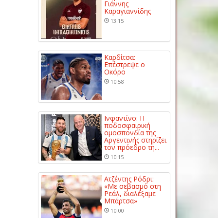
Γιάννης
Καραγιαννίδης
13:15
Καρδίτσα:
Επέστρεψε ο
Οκόρο
10:58
Ινφαντίνο: Η
ποδοσφαιρική
ομοσπονδία της
Αργεντινής στηρίζει
τον πρόεδρο τη...
10:15
Ατζέντης Ρόδρι:
«Με σεβασμό στη
Ρεάλ, διαλέξαμε
Μπάρτσα»
10:00