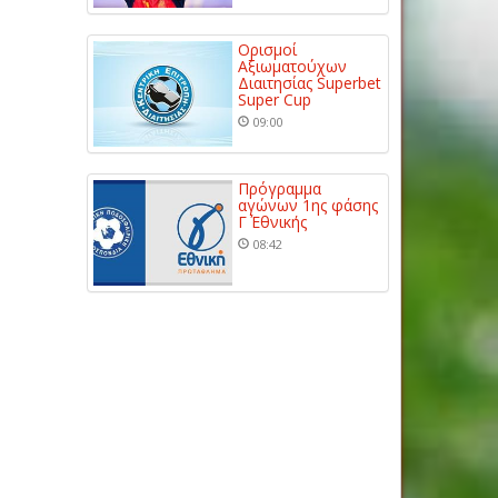
Ορισμοί
Αξιωματούχων
Διαιτησίας Superbet
Super Cup
09:00
Πρόγραμμα
αγώνων 1ης φάσης
Γ΄ Εθνικής
08:42