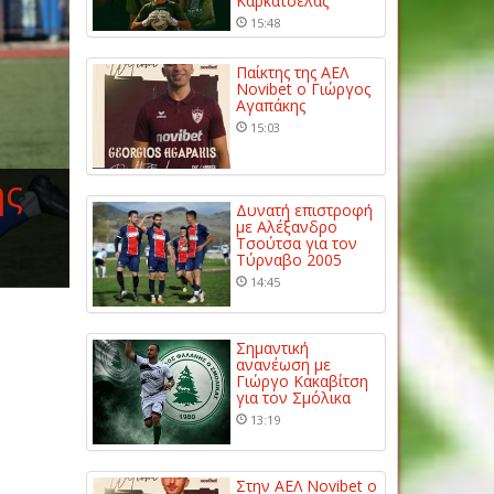
Καρκατσέλας
15:48
Παίκτης της ΑΕΛ
Novibet ο Γιώργος
Αγαπάκης
15:03
ής
Δυνατή επιστροφή
με Αλέξανδρο
Τσούτσα για τον
Τύρναβο 2005
14:45
Σημαντική
ανανέωση με
Γιώργο Κακαβίτση
για τον Σμόλικα
13:19
Στην ΑΕΛ Novibet ο