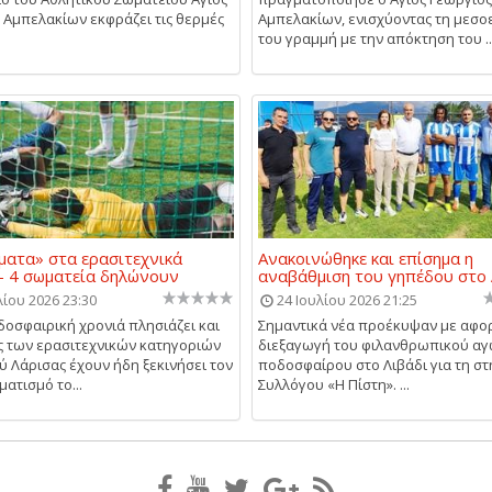
 Αμπελακίων εκφράζει τις θερμές
Αμπελακίων, ενισχύοντας τη μεσο
του γραμμή με την απόκτηση του ..
ματα» στα ερασιτεχνικά
Ανακοινώθηκε και επίσημα η
- 4 σωματεία δηλώνουν
αναβάθμιση του γηπέδου στο 
λίου 2026 23:30
24 Ιουλίου 2026 21:25
δοσφαιρική χρονιά πλησιάζει και
Σημαντικά νέα προέκυψαν με αφο
ς των ερασιτεχνικών κατηγοριών
διεξαγωγή του φιλανθρωπικού α
ύ Λάρισας έχουν ήδη ξεκινήσει τον
ποδοσφαίρου στο Λιβάδι για τη στ
ατισμό το...
Συλλόγου «Η Πίστη». ...