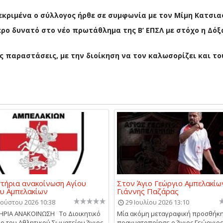
εκριμένα ο σύλλογος ήρθε σε συμφωνία με τον Μίμη Κατσι
ερο δυνατό στο νέο πρωτάθλημα της Β’ ΕΠΣΛ με στόχο η Δόξ
ς παραστάσεις, με την διοίκηση να τον καλωσορίζει και το
τήρια ανακοίνωση Αγίου
Στον Άγιο Γεώργιο Αμπελακίω
υ Αμπελακίων
Γιάννης Παζάρας
ούστου 2026 10:38
29 Ιουλίου 2026 13:10
ΗΡΙΑ ΑΝΑΚΟΙΝΩΣΗ Το Διοικητικό
Μία ακόμη μεταγραφική προσθήκ
ο του Αθλητικού Σωματείου Άγιος
πραγματοποίησε ο Άγιος Γεώργιος