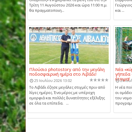
Τρίτη 11 Αυγούστου 2026 και ώρα 11:00 π.μ.
Γεώργιος
θα πραγματοποιη...
και ...
Πλούσιο photostory από την μεγάλη
Νέα «κύ
ποδοσφαιρική ημέρα στο Λιβάδι!
γήπεδα 
έτοιμα!
25 Ιουλίου 2026 13:02
24 Ιου
Το Λιβάδι έζησε μεγάλες στιγμές πριν από
Η νέα πο
λίγες ημέρες. Ένα μέρος με υπέροχη
οι ομάδε
ομορφιά και πολλές δυνατότητες εξέλιξης
του νομο
σε όλα τα επίπεδα. ...
προγραμμ