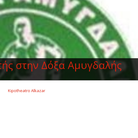
ής στην Δόξα Αμυγδαλής