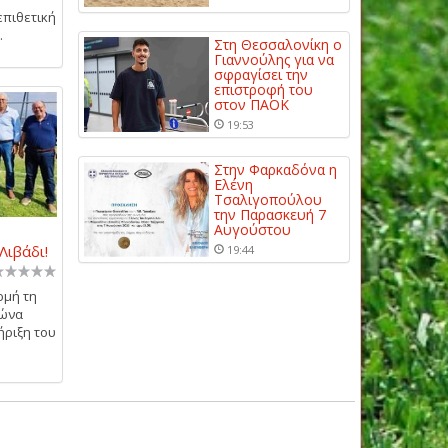
επιθετική
.
Στη Θεσσαλονίκη ο
Γιαννούλης για να
σφραγίσει την
επιστροφή του
στον ΠΑΟΚ
19:53
Στην Φαρκαδόνα η
Ελένη
Τσαλιγοπούλου
την Παρασκευή 7
Αυγούστου
Λιβάδι!
19:44
ρμή τη
γώνα
ήριξη του