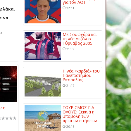
για τον ΑΟΤ
22:11
αφλάκα.
α να
υ
Με Σουφχάρα και
τη νέα σεζόν ο
Τύρναβος 2005
21:32
Η νέα «καρδιά» του
Πανεπιστημίου
Θεσσαλίας
21:17
ν ο
ΤΟΥΡΙΣΜΟΣ ΓΙΑ
ΟΛΟΥΣ: Ξεκινά η
υποβολή των
πρώτων αιτήσεων
η
20:16