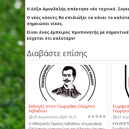
Η Δόξα Αμυγδαλής απέκτησε νέο τεχνικό. Συγκ
Ο νέος κόουτς θα επιδιώξει να κάνει το καλύτ
σημειώσει νίκες.
Είναι ένας έμπειρος προπονητής με σημαντικέ
εύχεται ότι καλύτερο!
Διαβάστε επίσης
Εκλογές στον Γεωργάκη Ολύμπιο
Ευχαρισ
Λιβαδίου
Γεωργίο
03 Αυγούστου 2026 13:31
01 Αυγ
Ο Αθλητικός Όμιλος Λιβαδίου «Γιωργάκης
ΕΥΧΑΡΙΣΤ
Ολύμπιος» ενημερώνει τα μέλη του ότι την
Συμβούλι