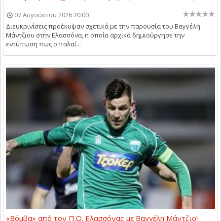
07 Αυγούστου 2026 20:00
Διευκρινίσεις προέκυψαν σχετικά με την παρουσία του Βαγγέλη
Μάντζιου στην Ελασσόνα, η οποία αρχικά δημιούργησε την
εντύπωση πως ο παλαί...
«Βόμβα» από τον Π.Ο. Ελασσόνας με Βαγγέλη Μάντζιο!