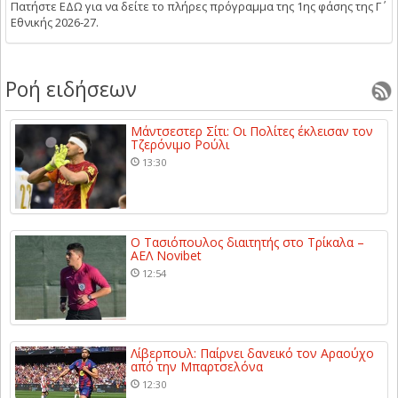
Πατήστε ΕΔΩ για να δείτε το πλήρες πρόγραμμα της 1ης φάσης της Γ΄
Εθνικής 2026-27.
Ροή ειδήσεων
Μάντσεστερ Σίτι: Οι Πολίτες έκλεισαν τον
Τζερόνιμο Ρούλι
13:30
Ο Τασιόπουλος διαιτητής στο Τρίκαλα –
ΑΕΛ Novibet
12:54
Λίβερπουλ: Παίρνει δανεικό τον Αραούχο
από την Μπαρτσελόνα
12:30