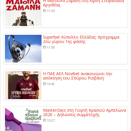
Η Ματούλα Ζαμάνη στη λίμνη Στεφανιάδα
Αργιθέας
11:30
Superbet Κύπελλο Ελλάδας: πρόγραμμα
2ου γύρου 1ης φάσης
11:00
Η ΠΑΕ ΑΕΛ Novibet ανακοινώνει την
απόκτηση του Σπύρου Ρισβάνη
10:42
Masterclass στη Γιορτή Κρασιού Αμπελώνα
2026 – Δηλώσεις συμμετοχής
10:27