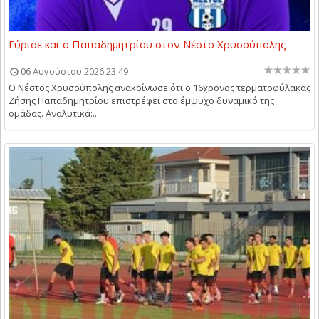
Γύρισε και ο Παπαδημητρίου στον Νέστο Χρυσούπολης
06 Αυγούστου 2026 23:49
Ο Νέστος Χρυσούπολης ανακοίνωσε ότι ο 16χρονος τερματοφύλακας
Ζήσης Παπαδημητρίου επιστρέφει στο έμψυχο δυναμικό της
ομάδας. Αναλυτικά:...