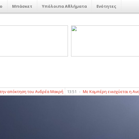
ο
Μπάσκετ
Υπόλοιπα Αθλήματα
Ενότητες
απόκτηση του Ανδρέα Μακρή
13:51
-
Με Καμπέρη ενισχύεται η Αναγένν