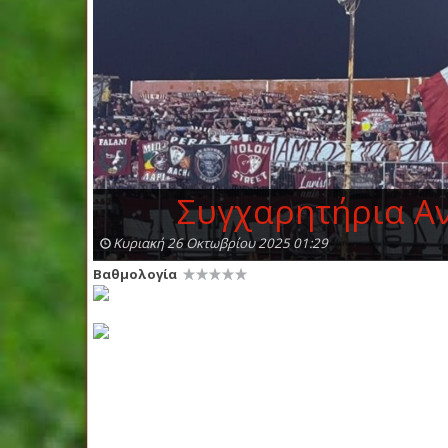
Συγχαρητήρια Αν
Κυριακή 26 Οκτωβρίου 2025 01:29
Βαθμολογία