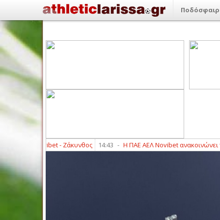
Ποδόσφαιρ
 ΑΕΛ Novibet - Ζάκυνθος
14:43
-
Η ΠΑΕ ΑΕΛ Novibet ανακοινώνει την 