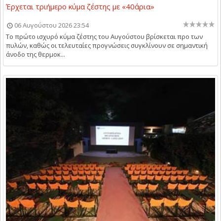
Έρχεται τριήμερο κύμα ζέστης με «40άρια»
06 Αυγούστου 2026 23:54
Το πρώτο ισχυρό κύμα ζέστης του Αυγούστου βρίσκεται προ των
πυλών, καθώς οι τελευταίες προγνώσεις συγκλίνουν σε σημαντική
άνοδο της θερμοκ...