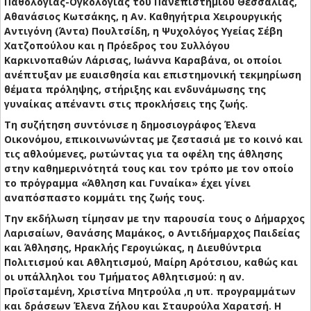
Παθολογίας-Ογκολογίας του Πανεπιστημίου Θεσσαλίας,
Αθανάσιος Κωτσάκης, η Αν. Καθηγήτρια Χειρουργικής
Αντιγόνη (Άντα) Πουλτσίδη, η Ψυχολόγος Υγείας Σέβη
Χατζοπούλου και η Πρόεδρος του Συλλόγου
Καρκινοπαθών Λάρισας, Ιωάννα Καραβάνα, οι οποίοι
ανέπτυξαν με ευαισθησία και επιστημονική τεκμηρίωση
θέματα πρόληψης, στήριξης και ενδυνάμωσης της
γυναίκας απέναντι στις προκλήσεις της ζωής.
Τη συζήτηση συντόνισε η δημοσιογράφος Έλενα
Οικονόμου, επικοινωνώντας με ζεστασιά με το κοινό και
τις αθλούμενες, ρωτώντας για τα οφέλη της άθλησης
στην καθημερινότητά τους και τον τρόπο με τον οποίο
το πρόγραμμα «Άθληση και Γυναίκα» έχει γίνει
αναπόσπαστο κομμάτι της ζωής τους.
Την εκδήλωση τίμησαν με την παρουσία τους ο Δήμαρχος
Λαρισαίων, Θανάσης Μαμάκος, ο Αντιδήμαρχος Παιδείας
και Άθλησης, Ηρακλής Γερογιώκας, η Διευθύντρια
Πολιτισμού και Αθλητισμού, Μαίρη Αρότσιου, καθώς και
οι υπάλληλοι του Τμήματος Αθλητισμού: η αν.
Προϊσταμένη, Χριστίνα Μητρούλα ,η υπ. προγραμμάτων
και δράσεων Έλενα Ζήλου και Σταυρούλα Χαρατσή. Η