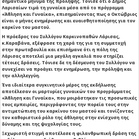
σημαντικό μήνυμα της πρόληψης. Τόνισε ότι ο Δήμος
Λαρισαίων τιμά τη γυναίκα μέσα από το πρόγραμμα
«Άθληση και Γυναίκα», επισημαίνοντας πως ο Οκτώβριος
είναι ο μήνας ενημέρωσης και ευαισθητοποίησης για τον
καρκίνο του μαστού.
Η πρόεδρος του Συλλόγου Καρκινοπαθών Λάρισας,
κ.Καραβάνα, εξέφρασε τη χαρά της για τη συμμετοχή
στην πρωτοβουλία και επισήμανε ότι η πόλη της
Λάρισας αποτελεί μια μεγάλη αγκαλιά που στηρίζει
τέτοιες δράσεις. Τόνισε δε τη δέσμευση του Συλλόγου να
συνεχίσει να προάγει την ενημέρωση, την πρόληψη και
την αλληλεγγύη.
Ένα ιδιαίτερα συγκινητικό μέρος της εκδήλωσης
αποτέλεσαν οι μαρτυρίες γυναικών του προγράμματος
«Άθληση και Γυναίκα», που μοιράστηκαν τις προσωπικές
τους εμπειρίες, περιγράφοντας την πορεία τους στην
αντιμετώπιση του καρκίνου του μαστού και τονίζοντας
τον καθοριστικό ρόλο της άθλησης στην ενίσχυση της
δύναμης και της ψυχολογίας τους.
Ξεχωριστή στιγμή αποτέλεσε η φιλανθρωπική δράση της