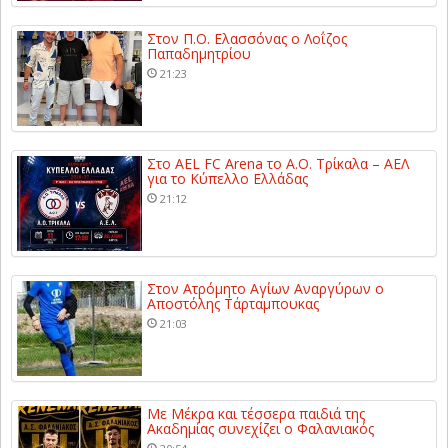
Στον Π.Ο. Ελασσόνας ο Λοΐζος
Παπαδημητρίου
21:23
Στο AEL FC Arena το Α.Ο. Τρίκαλα – ΑΕΛ
για το Κύπελλο Ελλάδας
21:12
Στον Ατρόμητο Αγίων Αναργύρων ο
Αποστόλης Τάρταμπουκας
21:03
Με Μέκρα και τέσσερα παιδιά της
Ακαδημίας συνεχίζει ο Φαλανιακός