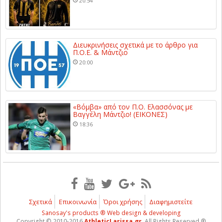
20:54
Διευκρινήσεις σχετικά με το άρθρο για
Π.Ο.Ε. & Μάντζιο
20:00
«Βόμβα» από τον Π.Ο. Ελασσόνας με
Βαγγέλη Μάντζιο! (ΕΙΚΟΝΕΣ)
18:36
Σχετικά
Επικοινωνία
Όροι χρήσης
Διαφημιστείτε
Sanosay's products ® Web design & developing
Copyright © 2010-2016
AthleticLarissa.gr
, All Rights Reserved ®