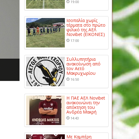
19:00
Ισοπαλία χωρίς
τέρματα στο πρώτο
φιλικό της ΑΕΛ
Novibet (ΕΙΚΟΝΕΣ)
17:00
Συλλυπητήρια
ανακοίνωση από
τον Αετό
Μακρυχωρίου
16:50
Η ΠΑΕ ΑΕΛ Novibet
ανακοινώνει την
απόκτηση του
Ανδρέα Μακρή
14:43
Με Καμπέρη