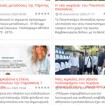
τικές μεταδόσεις της Πέμπτης
Η νέα «καρδιά» του Πανεπιστ
Θεσσαλίας
ούστου 2026 00:00
05 Αυγούστου 2026 21:17
αλυτικά το σημερινό πρόγραμμα
Το Πανεπιστήμιο Θεσσαλίας προω
τικών μεταδόσεων: 01:00 Liga
υλοποίηση του νέου πανεπιστημι
nal Clausura - Ποδόσφαιρο ΜΠΟΚΑ
campus στον χώρο της πρώην
 - ΕΣΤΟ...
Βαμβακουργίας Βόλου, με τη Μελέτ
ρκαδόνα η Ελένη
Νέες κερκίδες στο γήπεδο
οπούλου την Παρασκευή 7
ποδοσφαίρου του πυρήνα
του
«Κουκουλίτσιος – Μουσιάρης
ούστου 2026 19:44
05 Αυγούστου 2026 19:34
ρεια στο πλαίσιο των εκδηλώσεων
«Πλέγμα» παρεμβάσεων για την
ικό Καλοκαίρι 2026» φιλοξενεί την
λειτουργική και αισθητική αναβάθ
αλιγοπούλου και την δημιουργική
αθλητικών εγκαταστάσεων έχει σε