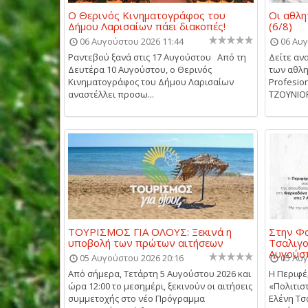
Ο Θερινός Κινηματογράφος του
Οι αθλη
Δήμου Λαρισαίων πάει διακοπές!
(6/8)
06 Αυγούστου 2026 11:44
06 Αυγ
Ραντεβού ξανά στις 17 Αυγούστου Από τη
Δείτε αν
Δευτέρα 10 Αυγούστου, ο Θερινός
των αθλη
Κινηματογράφος του Δήμου Λαρισαίων
Profesio
αναστέλλει προσω...
ΤΖΟΥΝΙΟΡΣ
ΤΟΥΡΙΣΜΟΣ ΓΙΑ ΟΛΟΥΣ: Ξεκινά η
Στην Φα
υποβολή των πρώτων αιτήσεων
Τσαλιγ
Αυγούσ
05 Αυγούστου 2026 20:16
05 Αυγ
Από σήμερα, Τετάρτη 5 Αυγούστου 2026 και
Η Περιφέ
ώρα 12:00 το μεσημέρι, ξεκινούν οι αιτήσεις
«Πολιτιστ
συμμετοχής στο νέο Πρόγραμμα
Ελένη Τσ