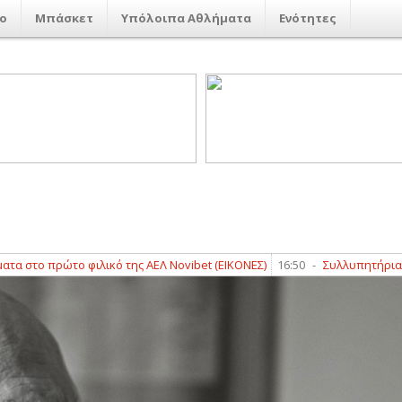
ο
Μπάσκετ
Υπόλοιπα Αθλήματα
Ενότητες
ο πρώτο φιλικό της ΑΕΛ Novibet (ΕΙΚΟΝΕΣ)
16:50
-
Συλλυπητήρια ανακο