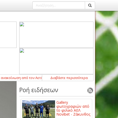
ίνωση από τον Αετό Μακρυχωρίου
Διαβάστε περισσότερα
14:43
-
Η ΠΑΕ ΑΕΛ Novibet ανακοιν
Ροή ειδήσεων
Gallery
φωτογραφιών από
το φιλικό ΑΕΛ
Novibet - Ζάκυνθος