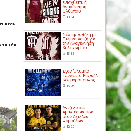
ενισχύεται η
Αναγέννηση
Ολύμπου
13:51
λευόταν
Νέα προσθήκη με
Γιώργο Χατζή για
την Αναγέννηση
 του θα
Καλοχωρίου
13:36
Στον Όλυμπο
Γόννων ο Ραφαήλ
Κουμαρόπουλος
13:05
Άντζελο και
Αμαντέο Φούσα
στον Αχιλλέα
Φαρσάλων
12:29