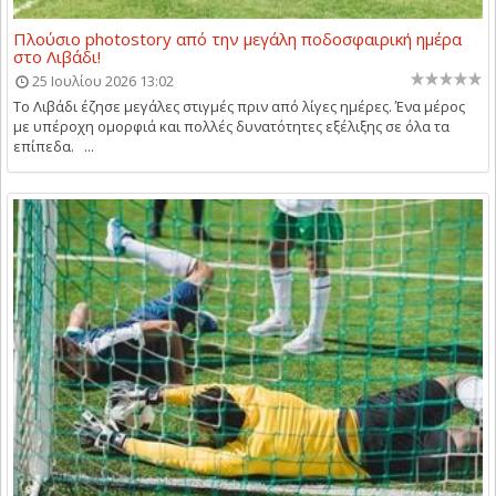
Πλούσιο photostory από την μεγάλη ποδοσφαιρική ημέρα
στο Λιβάδι!
25 Ιουλίου 2026 13:02
Το Λιβάδι έζησε μεγάλες στιγμές πριν από λίγες ημέρες. Ένα μέρος
με υπέροχη ομορφιά και πολλές δυνατότητες εξέλιξης σε όλα τα
επίπεδα. ...