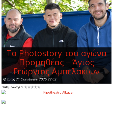
To Photostory του αγώνα
Προμηθέας – Άγιος
Γεώργιος Αμπελακίων
Τρίτη 21 Οκτωβρίου 2025 22:02
Βαθμολογία