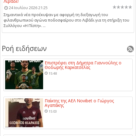
Λιβάδι!
24 Ιουλίου 2026 21:25
Σημαντικά νέα προέκυψαν με αφορμή τη διεξαγωγή του
φιλανθρωπικού αγώνα ποδοσφαίρου στο Λιβάδι για τη στήριξη του
Συλλόγου «Η Πίστη». ...
Ροή ειδήσεων
Επιστρέφει στη Δήμητρα Γιαννούλης ο
Θοδωρής Καρκατσέλας
15:48
Παίκτης της ΑΕΛ Novibet ο Γιώργος
Αγαπάκης
15:03