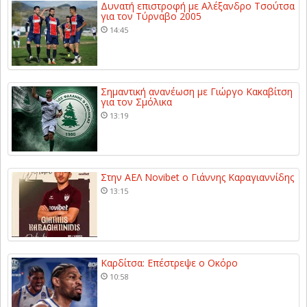
Δυνατή επιστροφή με Αλέξανδρο Τσούτσα
για τον Τύρναβο 2005
14:45
Σημαντική ανανέωση με Γιώργο Κακαβίτση
για τον Σμόλικα
13:19
Στην ΑΕΛ Novibet ο Γιάννης Καραγιαννίδης
13:15
Καρδίτσα: Επέστρεψε ο Οκόρο
10:58