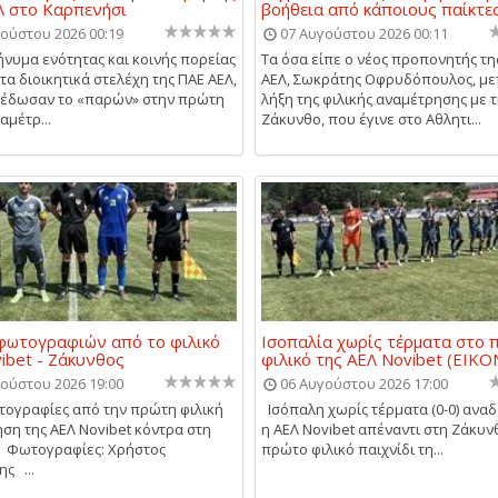
 στο Καρπενήσι
βοήθεια από κάποιους παίκτε
ούστου 2026 00:19
07 Αυγούστου 2026 00:11
ήνυμα ενότητας και κοινής πορείας
Τα όσα είπε ο νέος προπονητής τη
τα διοικητικά στελέχη της ΠΑΕ ΑΕΛ,
ΑΕΛ, Σωκράτης Οφρυδόπουλος, με
 έδωσαν το «παρών» στην πρώτη
λήξη της φιλικής αναμέτρησης με 
αμέτρ...
Ζάκυνθο, που έγινε στο Αθλητι...
 φωτογραφιών από το φιλικό
Ισοπαλία χωρίς τέρματα στο 
ibet - Ζάκυνθος
φιλικό της ΑΕΛ Novibet (ΕΙΚΟ
ούστου 2026 19:00
06 Αυγούστου 2026 17:00
τογραφίες από την πρώτη φιλική
Ισόπαλη χωρίς τέρματα (0-0) ανα
ση της ΑΕΛ Novibet κόντρα στη
η ΑΕΛ Novibet απέναντι στη Ζάκυν
 Φωτογραφίες: Χρήστος
πρώτο φιλικό παιχνίδι τη...
ς ...