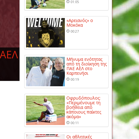
01:05
«Αρειανός» ο
Μοκόκα
00:27
 ΑΕΛ
Μήνυμα ενότητας
από τη διοίκηση της
ΠΑΕ ΑΕΛ στο
Καρπενήσι
00:19
Οφρυδόπουλος:
«Περιμένουμε τη
βοήθεια από
κάποιους παίκτες
ακόμα»
00:11
Οι αθλητικές