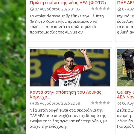
Πρώτη εικόνα της νέας ΑΕΛ (ΦΩΤΟ)
ΠΑΕ ΑΕΛ
07 Αυγούστου 2026 01:05
07 Αυγ
Το Athleticlarissa.gr βρέθηκε την Πέμπτη
Ισχυρό μ
(6/8) στο Καρπενήσι, προκειμένου να
έστειλαν 
καλύψει από κοντά το πρώτο φιλικό
τα οποία
προετοιμασίας της ΑΕΛ με αν...
φιλική αν
Κοντά στην απόκτηση του Λούκας
Gallery
Κορνίχο...
ΑΕΛ Nov
06 Αυγούστου 2026 22:58
06 Αυγ
Νέα μεταγραφή είναι στα σκαριά για την
Δείτε φω
ΠΑΕ ΑΕΛ που συνεχίζει τον σχεδιασμό της
αναμέτρη
ενόψει της νέας αγωνιστικής περιόδου, με
Ζάκυνθο
στόχο την ενίσχυση...
Γκατζούλη