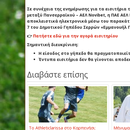
Σε συνέχεια της ενημέρωσης για τα εισιτήρια 
μεταξύ Πανσερραϊκού – ΑΕΛ Novibet, η ΠΑΕ ΑΕΛ
αποκλειστικά ηλεκτρονικά μέσω του παρακάτω
7 του Δημοτικού Γηπέδου Σερρών «Εμμανουήλ 
👉
Πατήστε εδώ για την αγορά εισιτηρίου
Σημαντική διευκρίνιση:
Η είσοδος στο γήπεδο θα πραγματοποιείτ
Έντυπα εισιτήρια δεν θα γίνονται αποδε
Διαβάστε επίσης
Το Athleticlarissa στο Καρπενήσι:
Μήνυμα 