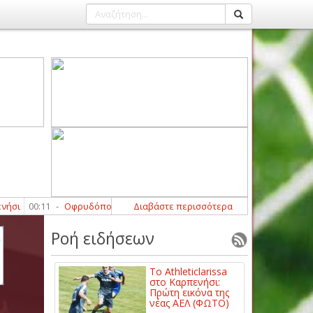
00:11
-
Οφρυδόπουλος: «Περιμένουμε τη βοήθεια από κάποιους παίκτε
Διαβάστε περισσότερα
Ροή ειδήσεων
Το Athleticlarissa
στο Καρπενήσι:
Πρώτη εικόνα της
νέας ΑΕΛ (ΦΩΤΟ)