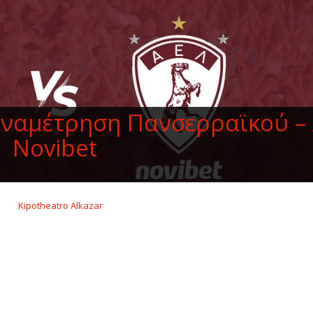
 αναμέτρηση Πανσερραϊκού –
Novibet