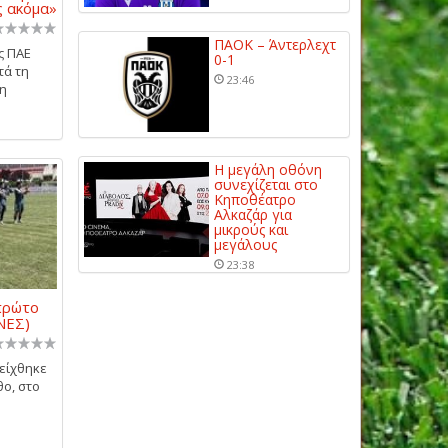
ς ακόμα»
ΠΑΟΚ – Άντερλεχτ
ς ΠΑΕ
0-1
τά τη
23:46
τη
Η μεγάλη οθόνη
συνεχίζεται στο
Κηποθέατρο
Αλκαζάρ για
μικρούς και
μεγάλους
23:38
πρώτο
ΝΕΣ)
δείχθηκε
θο, στο