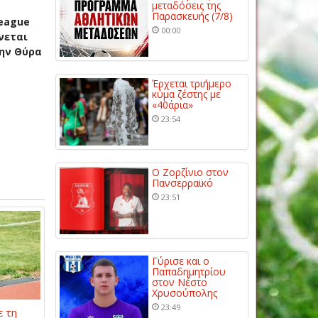
μεταδόσεις της
Παρασκευής (7/8)
League
00:00
νεται
την Θύρα
Έρχεται τριήμερο
κύμα ζέστης με
«40άρια»
23:54
Ο Ζορζίνιο στον
Πανσερραϊκό
23:51
Γύρισε και ο
Παπαδημητρίου
στον Νέστο
Χρυσούπολης
23:49
 τη