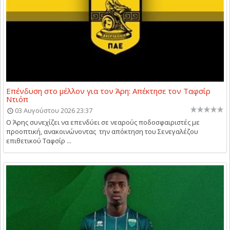
Επένδυση στο μέλλον για τον Άρη: Απέκτησε τον Ταφσίρ
Ντιόπ
03 Αυγούστου 2026 23:37
Ο Άρης συνεχίζει να επενδύει σε νεαρούς ποδοσφαιριστές με
προοπτική, ανακοινώνοντας την απόκτηση του Σενεγαλέζου
επιθετικού Ταφσίρ ...