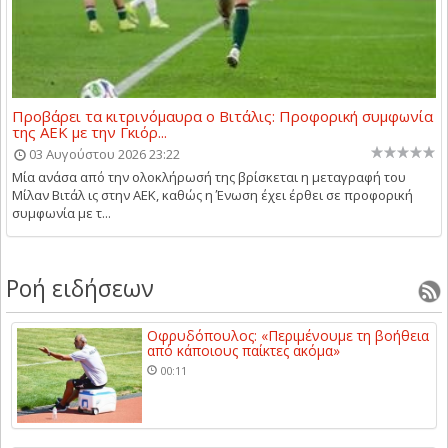
Προβάρει τα κιτρινόμαυρα ο Βιτάλις: Προφορική συμφωνία
της ΑΕΚ με την Γκιόρ...
03 Αυγούστου 2026 23:22
Μία ανάσα από την ολοκλήρωσή της βρίσκεται η μεταγραφή του
Μίλαν Βιτάλ ις στην ΑΕΚ, καθώς η Ένωση έχει έρθει σε προφορική
συμφωνία με τ...
Ροή ειδήσεων
Οφρυδόπουλος: «Περιμένουμε τη βοήθεια
από κάποιους παίκτες ακόμα»
00:11