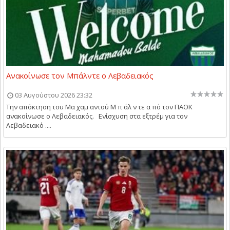
Ανακοίνωσε τον Μπάλντε ο Λεβαδειακός
03 Αυγούστου 2026 23:32
Την απόκτηση του Μα χαμ αντού Μ π άλ ν τε α πό τον ΠΑΟΚ
ανακοίνωσε ο Λεβαδειακός. Ενίσχυση στα εξτρέμ για τον
Λεβαδειακό ....