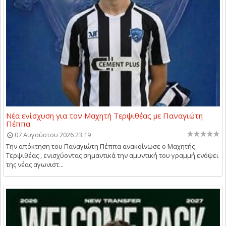
Νέα ενίσχυση για τον Μαχητή Τερψιθέας με Παναγιώτη
Πέππα
07 Αυγούστου 2026 23:19
Την απόκτηση του Παναγιώτη Πέππα ανακοίνωσε ο Μαχητής
Τερψιθέας , ενισχύοντας σημαντικά την αμυντική του γραμμή ενόψει
της νέας αγωνιστ...