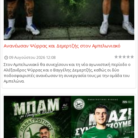
Ανανέωσαν Ψύρρας και Δεμερτζής στον Αμπελωνιακό
09 Αυγούστου 2026 12:08
Στον Αμπελωνιακό θα συνεχίσουν και τη νέα αγωνιστική περίοδο ο
Αλέξανδρος Ψύρρας και ο Βαγγέλης Δεμερτζής, καθώς οι δύο
ποδοσφαιριστές ανανέωσαν τη συνεργασία τους με την ομάδα του
Αμπελώνα.