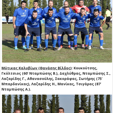
Μύτικας Καλυβίων (Θανάσης Βίλδος)
: Κουκούτσης,
Γκόλτσιος (60’ Νταμπώσης Β.), Δαχλύθρας, Νταμπώσης Σ.,
Λαζαρίδης Γ., Αθανασούλης, Σακοράφας, Σωτήρης (75’
Μπαρδανίκας), Λαζαρίδης Η., Μανίκας, Τσιγάρας (87’
Νταμπώσης Α.).