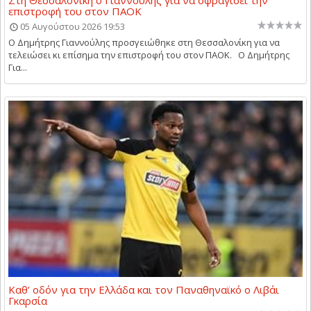
Στη Θεσσαλονίκη ο Γιαννούλης για να σφραγίσει την
επιστροφή του στον ΠΑΟΚ
05 Αυγούστου 2026 19:53
Ο Δημήτρης Γιαννούλης προσγειώθηκε στη Θεσσαλονίκη για να
τελειώσει κι επίσημα την επιστροφή του στον ΠΑΟΚ. Ο Δημήτρης
Για...
Καθ’ οδόν για την Ελλάδα και τον Παναθηναϊκό ο Λιβάι
Γκαρσία