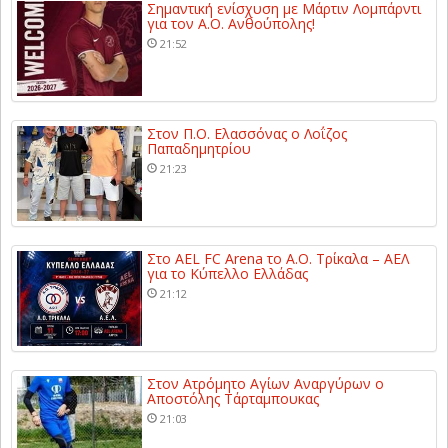
Σημαντική ενίσχυση με Μάρτιν Λομπάρντι
για τον Α.Ο. Ανθούπολης!
21:52
Στον Π.Ο. Ελασσόνας ο Λοΐζος
Παπαδημητρίου
21:23
Στο AEL FC Arena το Α.Ο. Τρίκαλα – ΑΕΛ
για το Κύπελλο Ελλάδας
21:12
Στον Ατρόμητο Αγίων Αναργύρων ο
Αποστόλης Τάρταμπουκας
21:03